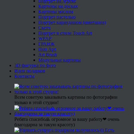
Портрет на дереве
Картины на досках
Картины маслом
Портрет пастелью
Портрет карандашом (имитация)
Скетч
Портрет в стиле Touch Art
WPAP
ГРАНЖ
Поп Арт
Art Brush
Модульные картины
3D фигурка по фото
Идеи подарков
Контакты
Всем советую заказывать картины по фотографии
только в этой студии!
Ребята спасибо🙏 огромное за вашу работу❤ очень
благодарна за такую красоту)