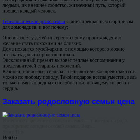
людьми, их внешнее сходство, жизненный путь, который
прошел каждый человек.
Генеалогическое древо семьи
станет прекрасным сюрпризом
для домочадцев, и вот почему:
Оно вызовет у детей интерес к своему происхождению,
желание стать похожими на близких.
Дома появится музей-архив, с помощью которого можно
отыскать дальних родственников.
Эксклюзивный презент вызовет теплые воспоминания у
представителей старших поколений.
Юбилей, новоселье, свадьба – генеалогическое древо заказать
можно по любому поводу. Такой подарок всегда уместен, ведь
только память о родных способна по-настоящему согревать
сердца.
Заказать родословную семьи цена
Известное изречение о том, что семья — наследница рода,
приобретает сегодня особый смысл. Ведь ...
Share This
Ноя
05