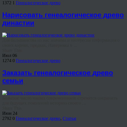
1372
1
Генеалогическое древо
Нарисовать генеалогическое древо
династии
Для большинства из нас значима и интересна информация о
своих корнях, предках. Наверняка в ...
Share This
Июл
06
1274
0
Генеалогическое древо
Заказать генеалогическое древо
семьи
Большое число наших современников стремятся сохранить
для будущих поколений историю своего ...
Share This
Июн
24
2792
0
Генеалогическое древо
,
Статьи