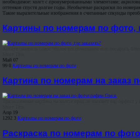
необходимое: холст с пронумерованными элементами; акриловы
оттенков спустя долгие годы. Необычные раскраски по номерам
Такие выразительные изображения в считанные секунды преоб
Картины по номерам по фото, 
Хотите оживить самое тёплое воспоминание или подарить близ
Share This
Май
07
99
0
Картины по номерам по фото
Картина по номерам на заказ 
Традиционная картина на холсте вряд ли вызовет вау-эффект у п
Share This
Апр
19
1292
3
Картины по номерам по фото
Раскраска по номерам по фото