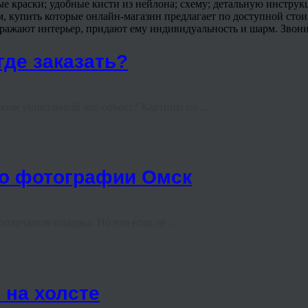
е краски; удобные кисти из нейлона; схему; детальную инстру
, купить которые онлайн-магазин предлагает по доступной стои
ражают интерьер, придают ему индивидуальность и шарм. Звонит
где заказать?
ким уникальный арт-объект? Картины по ...
по фотографии Омск
олучателя подарка. Но что если ее ...
 на холсте