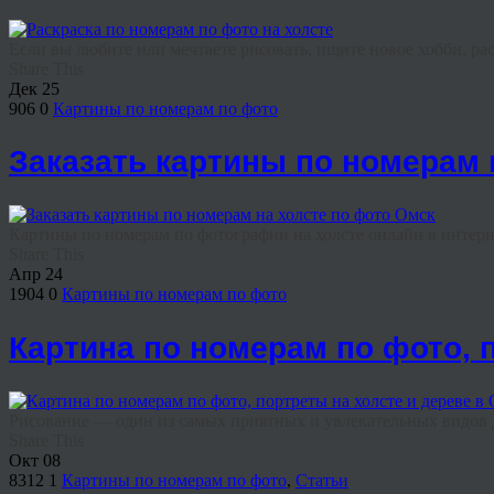
Если вы любите или мечтаете рисовать, ищите новое хобби, раск
Share This
Дек
25
906
0
Картины по номерам по фото
Заказать картины по номерам 
Картины по номерам по фотографии на холсте онлайн в интернет
Share This
Апр
24
1904
0
Картины по номерам по фото
Картина по номерам по фото, 
Рисование — один из самых приятных и увлекательных видов до
Share This
Окт
08
8312
1
Картины по номерам по фото
,
Статьи