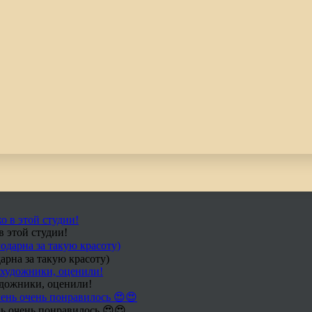
в этой студии!
арна за такую красоту)
удожники, оценили!
ь очень понравилось 😍😍