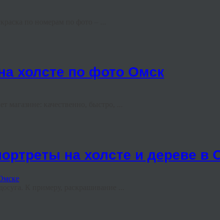
раска по номерам по фото – ...
на холсте по фото Омск
 магазине: качественно, быстро, ...
портреты на холсте и дереве в 
суга. К примеру, раскрашивание ...