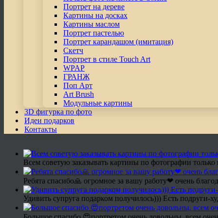
Портрет на дереве
Картины на досках
Картины маслом
Портрет пастелью
Портрет карандашом (имитация)
Скетч
Портрет в стиле Touch Art
WPAP
ГРАНЖ
Поп Арт
Art Brush
Модульные картины
3D фигурка по фото
Идеи подарков
Контакты
Всем советую заказывать картины по фотографии только 
Ребята спасибо🙏 огромное за вашу работу❤ очень благод
Удивить супруга подарком получилось))) Есть подруги-х
Большое спасибо 😍портретом очень довольны, всем очен