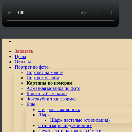
Заказать
Цены
Отзывы
Портрет по фото
Портрет на холсте
Портрет маслом
Картины по номерам
Алмазная мозаика по фото
Картины блестками
Фотокубик трансформер
Еще
Цифровая живопись
Шарж
Шарж пастелью (стилизация)
Стилизация под живопись
Печать фото на холсте в Омске