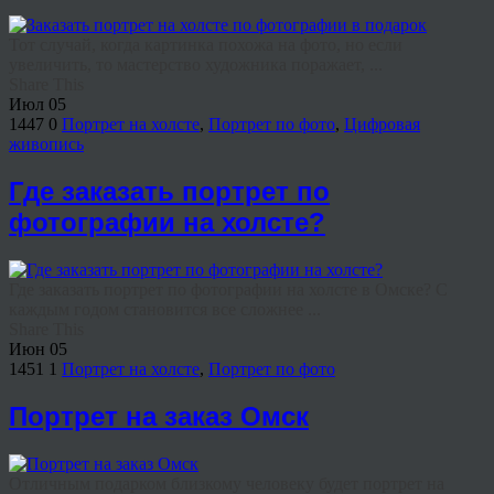
Тот случай, когда картинка похожа на фото, но если
увеличить, то мастерство художника поражает, ...
Share This
Июл
05
1447
0
Портрет на холсте
,
Портрет по фото
,
Цифровая
живопись
Где заказать портрет по
фотографии на холсте?
Где заказать портрет по фотографии на холсте в Омске? С
каждым годом становится все сложнее ...
Share This
Июн
05
1451
1
Портрет на холсте
,
Портрет по фото
Портрет на заказ Омск
Отличным подарком близкому человеку будет портрет на