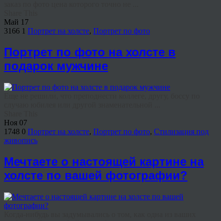
заказ по фото цена которого точно не ...
Share This
Май
17
3166
1
Портрет на холсте
,
Портрет по фото
Портрет по фото на холсте в
подарок мужчине
Еще не решили, что преподнести коллеге, другу, боссу по
случаю юбилея или другой знаменательной ...
Share This
Ноя
07
1748
0
Портрет на холсте
,
Портрет по фото
,
Стилизация под
живопись
Мечтаете о настоящей картине на
холсте по вашей фотографии?
Когда-нибудь вы задумывались о том, как одна из ваших