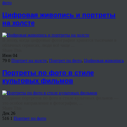
фото
Цифровая живопись и портреты
на холсте
В эпоху, когда цифровые фотографии хранятся тысячами в
облачных сервисах, люди всё чаще ...
Share This
Июн
04
79
0
Портрет на холсте
,
Портрет по фото
,
Цифровая живопись
Портреты по фото в стиле
культовых фильмов
Создание портретов по фото в стиле культовых фильмов —
это особое направление в фотографии, ...
Share This
Дек
26
516
1
Портрет по фото