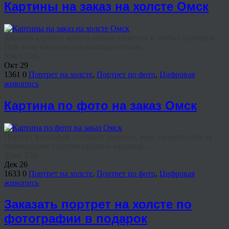
Картины на заказ на холсте Омск
Заказать картину можно любых сюжетов и любых размеров.
При этом заказчик сам выбирает стиль ...
Share This
Окт
29
1361
0
Портрет на холсте
,
Портрет по фото
,
Цифровая
живопись
Картина по фото на заказ Омск
Портрет в подарок – лучшее решение, ведь увидеть себя на
живописном полотне приятно каждому ...
Share This
Дек
26
1633
0
Портрет на холсте
,
Портрет по фото
,
Цифровая
живопись
Заказать портрет на холсте по
фотографии в подарок