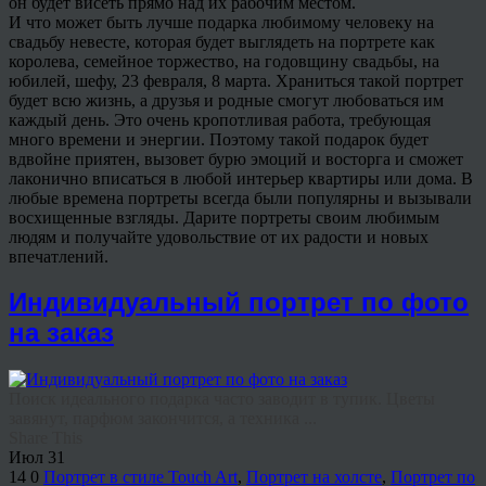
он будет висеть прямо над их рабочим местом.
И что может быть лучше подарка любимому человеку на
свадьбу невесте, которая будет выглядеть на портрете как
королева, семейное торжество, на годовщину свадьбы, на
юбилей, шефу, 23 февраля, 8 марта. Храниться такой портрет
будет всю жизнь, а друзья и родные смогут любоваться им
каждый день. Это очень кропотливая работа, требующая
много времени и энергии. Поэтому такой подарок будет
вдвойне приятен, вызовет бурю эмоций и восторга и сможет
лаконично вписаться в любой интерьер квартиры или дома. В
любые времена портреты всегда были популярны и вызывали
восхищенные взгляды. Дарите портреты своим любимым
людям и получайте удовольствие от их радости и новых
впечатлений.
Индивидуальный портрет по фото
на заказ
Поиск идеального подарка часто заводит в тупик. Цветы
завянут, парфюм закончится, а техника ...
Share This
Июл
31
14
0
Портрет в стиле Touch Art
,
Портрет на холсте
,
Портрет по