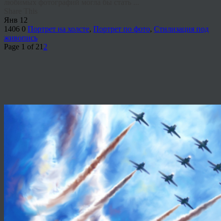
любимых фотографий могла бы стать ...
Share This
Янв
12
1406
0
Портрет на холсте
,
Портрет по фото
,
Стилизация под
живопись
Page 1 of 2
1
2