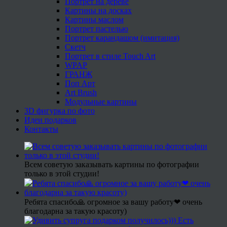
Портрет на дереве
Картины на досках
Картины маслом
Портрет пастелью
Портрет карандашом (имитация)
Скетч
Портрет в стиле Touch Art
WPAP
ГРАНЖ
Поп Арт
Art Brush
Модульные картины
3D фигурка по фото
Идеи подарков
Контакты
Всем советую заказывать картины по фотографии
только в этой студии!
Ребята спасибо🙏 огромное за вашу работу❤ очень
благодарна за такую красоту)