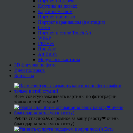
Портрет на дереве
Картины на досках
Картины маслом
Портрет пастелью
Портрет карандашом (имитация)
Скетч
Портрет в стиле Touch Art
WPAP
ГРАНЖ
Поп Арт
Art Brush
Модульные картины
3D фигурка по фото
Идеи подарков
Контакты
Всем советую заказывать картины по фотографии
только в этой студии!
Ребята спасибо🙏 огромное за вашу работу❤ очень
благодарна за такую красоту)