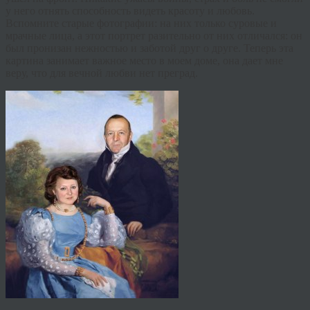
у него отнять способность видеть красоту и любовь.
Вспомните старые фотографии: на них только суровые и
мрачные лица, а этот портрет разительно от них отличался: он
был пронизан нежностью и заботой друг о друге. Теперь эта
картина занимает важное место в моем доме, она дает мне
веру, что для вечной любви нет преград.