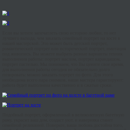
Если вы хотите запечатлеть свою историю любви, то нет
лучшего выхода, чем заказать семейный портрет на хосте в
нашей мастерской. Это может быть детский портрет,
романтический портрет или исторический портрет, имитация
под живопись. Вы можете выбрать разные варианты техник
выполнения работы: портрет маслом, портрет карандашом,
портрет пастелью. Мы понимаем, что Вы цените свое время,
для выполнения работы сегодня не обязательно долго
позировать: можно заказать портрет по фото. Для этого
необходима всего пара снимков, наши мастера гарантируют:
работа будет выполнена качественно и в сжатые сроки.
Подобный портрет, оформленный в великолепную багетную
раму, украсит ваш дом, создаст уют, и наверняка станет
семейной реликвией. Поверьте, ваша любовь достойна того,