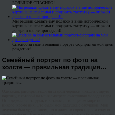
БОЛЬШОЕ СПАСИБО!
Мы решили сделать ему подарок в виде исторической
картины нашей семьи и подарить статуэтку — шарж от
дочери и мы не прогадали!!!
Спасибо за замечательный портрет-сюрприз на мой день
рождения!
Семейный портрет по фото на
холсте — правильная традиция…
Однажды, разбирая вещи на старом чердаке, я нашла старую
картину, с которой на меня смотрела счастливая молодая пара.
Они держались за руки, и казалось, что в целом мире нет
никого, кроме них. Это были мои дедушка с бабушкой. Мой
дедушка был художником, но в далеком сорок первом году он
ушел на фронт. Никакие ужасы войны, страх и боль не смогли