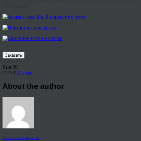
чтобы быть запечатленной в веках. Закажите портрет в нашей
мастерской!
Заказать
Share This
Янв
09
1573
0
Статьи
About the author
View all articles by rauffri