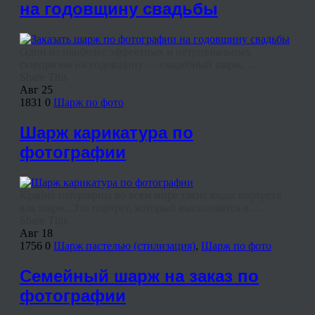
на годовщину свадьбы
Один из наиболее эффектных и нетривиальных
сюрпризов на годовщину — свадебный шарж. ...
Share This
Авг
25
1831
0
Шарж по фото
Шарж карикатура по
фотографии
Крайне популярны во всем мире такие виды портрета
как шарж. Это портрет, который выполняется в ...
Share This
Авг
18
1756
0
Шарж пастелью (стилизация)
,
Шарж по фото
Семейный шарж на заказ по
фотографии