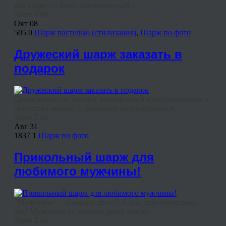
как шарж по фото, выполненный ...
Share This
Окт
08
505
0
Шарж пастелью (стилизация)
,
Шарж по фото
Дружеский шарж заказать в
подарок
Среди многочисленных направлений изобразительного
искусства шаржи — наиболее незатейливые и ...
Share This
Авг
31
1837
1
Шарж по фото
Прикольный шарж для
любимого мужчины!
“Мужчины — большие дети!” И это, действительно,
так! Мужчины не меньше детей любят ...
Share This