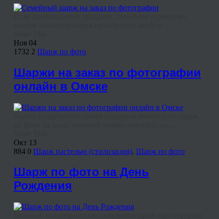
Если приближается праздник, семейное торжество,
вопрос выбора подарка приобретает особую ...
Share This
Ноя
04
1732
2
Шарж по фото
Шаржи на заказ по фотографии
онлайн в Омске
Выбор подаИменно таким подарком может быть шарж
по фото на заказ, который можно повесить на ...
Share This
Окт
13
884
0
Шарж пастелью (стилизация)
,
Шарж по фото
Шарж по фото на День
Рождения
Большой популярностью пользуется такой тип портрета