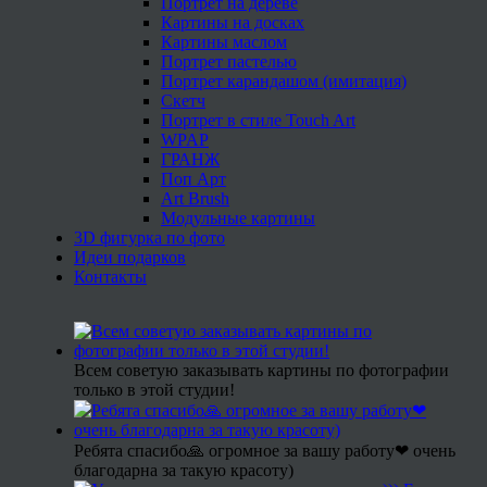
Портрет на дереве
Картины на досках
Картины маслом
Портрет пастелью
Портрет карандашом (имитация)
Скетч
Портрет в стиле Touch Art
WPAP
ГРАНЖ
Поп Арт
Art Brush
Модульные картины
3D фигурка по фото
Идеи подарков
Контакты
Всем советую заказывать картины по фотографии
только в этой студии!
Ребята спасибо🙏 огромное за вашу работу❤ очень
благодарна за такую красоту)