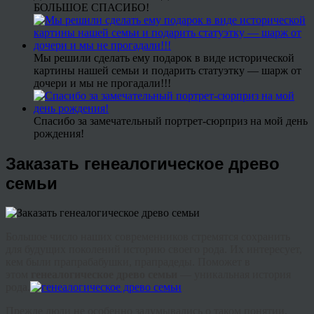
БОЛЬШОЕ СПАСИБО!
Мы решили сделать ему подарок в виде исторической
картины нашей семьи и подарить статуэтку — шарж от
дочери и мы не прогадали!!!
Спасибо за замечательный портрет-сюрприз на мой день
рождения!
Заказать генеалогическое древо
семьи
Большое число наших современников стремятся сохранить
для будущих поколений историю своего рода. Их интересует,
кем были прапрабабушки, прапрадеды. Поможет в
этом
генеалогическое древо семьи
— уникальная история
рода.
Прежде люди не особенно задумывались о таком понятии,