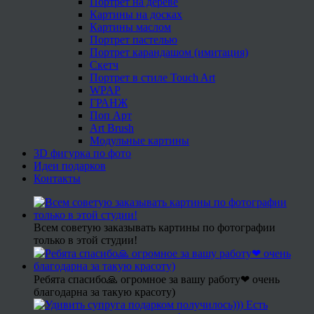
Портрет на дереве
Картины на досках
Картины маслом
Портрет пастелью
Портрет карандашом (имитация)
Скетч
Портрет в стиле Touch Art
WPAP
ГРАНЖ
Поп Арт
Art Brush
Модульные картины
3D фигурка по фото
Идеи подарков
Контакты
Всем советую заказывать картины по фотографии
только в этой студии!
Ребята спасибо🙏 огромное за вашу работу❤ очень
благодарна за такую красоту)