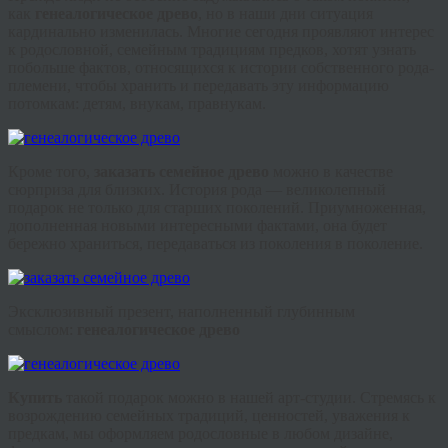
как
генеалогическое древо
, но в наши дни ситуация
кардинально изменилась. Многие сегодня проявляют интерес
к родословной, семейным традициям предков, хотят узнать
побольше фактов, относящихся к истории собственного рода-
племени, чтобы хранить и передавать эту информацию
потомкам: детям, внукам, правнукам.
Кроме того,
заказать семейное древо
можно в качестве
сюрприза для близких. История рода — великолепный
подарок не только для старших поколений. Приумноженная,
дополненная новыми интересными фактами, она будет
бережно храниться, передаваться из поколения в поколение.
Эксклюзивный презент, наполненный глубинным
смыслом:
генеалогическое древо
Купить
такой подарок можно в нашей арт-студии. Стремясь к
возрождению семейных традиций, ценностей, уважения к
предкам, мы оформляем родословные в любом дизайне,