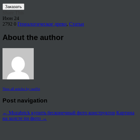
Заказать
Share This
Июн
24
2792
0
Генеалогическое древо
,
Статьи
About the author
View all articles by rauffri
Post navigation
←
Mozabrick купить бесконечный фото конструктор
Картина
на холсте по фото
→