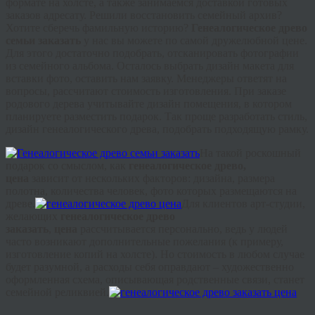
формате на холсте, а также занимаемся доставкой готовых
заказов адресату. Решили восстановить семейный архив?
Хотите сберечь фамильную историю?
Генеалогическое древо
семьи заказать
у нас вы можете по самой дружелюбной цене.
Для этого достаточно подобрать, отсканировать фотографии
из семейного альбома. Осталось выбрать дизайн макета для
вставки фото, оставить нам заявку. Менеджеры ответят на
вопросы, рассчитают стоимость изготовления. При заказе
родового дерева учитывайте дизайн помещения, в котором
планируете разместить подарок. Так проще разработать стиль,
дизайн генеалогического древа, подобрать подходящую рамку.
На такой роскошный
подарок со смыслом, как
генеалогическое древо,
цена
зависит от нескольких факторов: дизайна, размера
полотна, количества человек, фото которых размещаются на
древе.
Для клиентов арт-студии,
желающих
генеалогическое древо
заказать
,
цена
рассчитывается персонально, ведь у людей
часто возникают дополнительные пожелания (к примеру,
изготовление копий на холсте). Но стоимость в любом случае
будет разумной, а расходы себя оправдают – художественно
оформленная схема, описывающая родственные связи, станет
семейной реликвией.