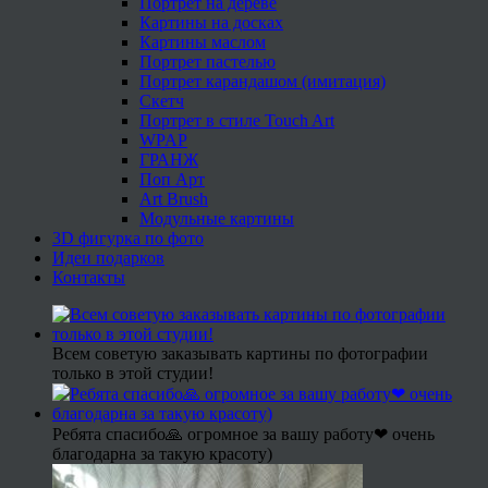
Портрет на дереве
Картины на досках
Картины маслом
Портрет пастелью
Портрет карандашом (имитация)
Скетч
Портрет в стиле Touch Art
WPAP
ГРАНЖ
Поп Арт
Art Brush
Модульные картины
3D фигурка по фото
Идеи подарков
Контакты
Всем советую заказывать картины по фотографии
только в этой студии!
Ребята спасибо🙏 огромное за вашу работу❤ очень
благодарна за такую красоту)