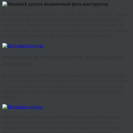
Выбор подарка для родных, друзей, коллег по работе – задача
непростая. Хочется, чтобы он был оригинальным, радовал
одаряемого, напоминал о лучших моментах в его жизни. И
сегодня такой вариант есть: в продаже появилась уникальная
новинка, бесконечный
фото конструктор
Mozabrick
.
Мозабрик
: фото
конструктор
для создания
портретов
Конструктор, который был представлен покупателям в 2020
году, позволяет собрать любую картину в стиле «
пиксель
-арт».
С его помощью удается создать портрет близкого человека,
абстракцию, пейзаж – настоящее украшение квартиры или
офиса.
Mozabrick
, купить
который можно по доступной для таких
креативных подарков цене – это универсальный пазл с
деталями мозаики пяти цветов, крепежными пластинами,
скотчем для фиксации картины на стене и картонной