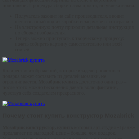
подставкой. Процедура сборки пазла проста, но увлекательна:
Получатель заходит на сайт производителя, вводит
шестизначный код из коробки и загружает фотографию.
На электронную почту приходит детальная инструкция
по сборке изображения.
Теперь можно приступать к творческому процессу:
начать собирать картину самостоятельно или всей
семьей.
Количество изображений, которые владелец полезного
подарка может составить из деталей мозаики, не
ограничивается.
Мозабрик
купить
достаточно один раз –
после этого можно бесконечно давать волю фантазии,
чувствуя себя создателем прекрасного.
Почему стоит
купить конструктор
Mozabrick
Мозабрик
конструктор, купить
который арт-студия «
Гранж
»
предлагает по выгодной цене – больше, чем подарок.
Увлекательная новинка развивает мелкую моторику рук