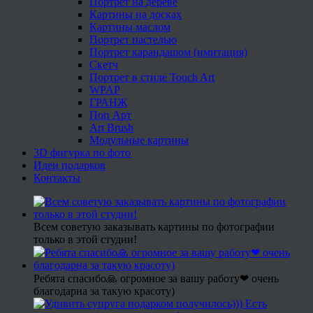
Портрет на дереве
Картины на досках
Картины маслом
Портрет пастелью
Портрет карандашом (имитация)
Скетч
Портрет в стиле Touch Art
WPAP
ГРАНЖ
Поп Арт
Art Brush
Модульные картины
3D фигурка по фото
Идеи подарков
Контакты
Всем советую заказывать картины по фотографии
только в этой студии!
Ребята спасибо🙏 огромное за вашу работу❤ очень
благодарна за такую красоту)