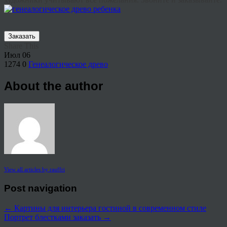
Заказать
Share This
Июл
06
1274
0
Генеалогическое древо
About the author
View all articles by rauffri
Post navigation
←
Картины для интерьера гостиной в современном стиле
Портрет блестками заказать
→