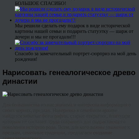
БОЛЬШОЕ СПАСИБО!
Мы решили сделать ему подарок в виде исторической
картины нашей семьи и подарить статуэтку — шарж от
дочери и мы не прогадали!!!
Спасибо за замечательный портрет-сюрприз на мой день
рождения!
Нарисовать генеалогическое древо
династии
Для большинства из нас значима и интересна информация о
своих корнях, предках. Наверняка в семейном архиве
найдутся забытые фотографии, старые открытки, благодаря
которым не составит труда сохранить для подрастающего
поколения историю рода. Всем, для кого важны уважение к
предкам, семейные традиции, предлагаем
создание
генеалогического