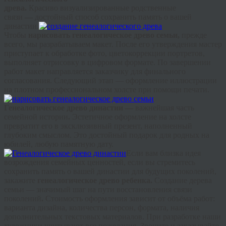
древа.
Красиво
визуализированные
родственные
связи
—
достойный способ сохранить память о вашей
династии.
Чтобы
нарисовать генеалогическое древо семьи,
прежде
всего, мы разрабатываем макет. После его утверждения мастер
приступает к обработке фото,
цветокоррекции
портретов,
выполняет отрисовку в цифровом формате. По завершении
работ макет направляется заказчику для финального
согласования. Следующий этап — оформление иллюстрации
на плотном профессиональном холсте при помощи печати.
Г
енеалогическое
древо династии —
важнейшая часть
семейной истории
.
Эстетичное оформление на холсте
превратит его в эксклюзивный презент, наполненный
глубоким смыслом. Это достойный подарок для родных на
юбилей, любую памятную дату.
Если вам близка идея
возрождения семейных ценностей, если вы стремитесь
сохранить память о вашей династии для будущих поколений,
закажите
генеалогическое древо ребенка.
Создание дерева
семьи — значимый шаг на пути восстановления связи
поколений
.
Стоимость оформления зависит от объёма работ:
варианта дизайна, количества персон, формата, наличия
дополнительных текстовых материалов. При разработке наши
художники учитывают все пожелания. Звоните и заказывайте.