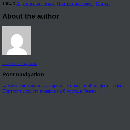
1004
0
Картины на досках
,
Портрет на дереве
,
Статьи
About the author
View all articles by rauffri
Post navigation
←
Фото светильник — картина с подсветкой по фотографии
Портрет на холсте подарок на 8 марта, в Омске
→