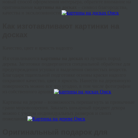
новый способ оформления интерьера, обратите внимание на
оригинальные
картины на досках
– символ благородства,
качества и эксклюзивности.
Как изготавливают картинки на
досках
Качество, цвет и яркость надолго
Изготавливаются
картины на досках
из лучших пород
дерева. Заготовки подвергаются специальной обработке для
предупреждения усушки и выделения смолистых веществ.
Благодаря тщательной подготовке основы краски надолго
сохраняют качество, цвет и яркость. Нанести на деревянную
поверхность можно все что угодно, в том числе фотографии
из собственного архива.
Картины на дереве – возможность перешагнуть за привычные
грани мировоззрения. Заказать шикарный предмет декора
можно с учетом индивидуальных размеров и своих
пожеланий.
Оригинальный подарок для