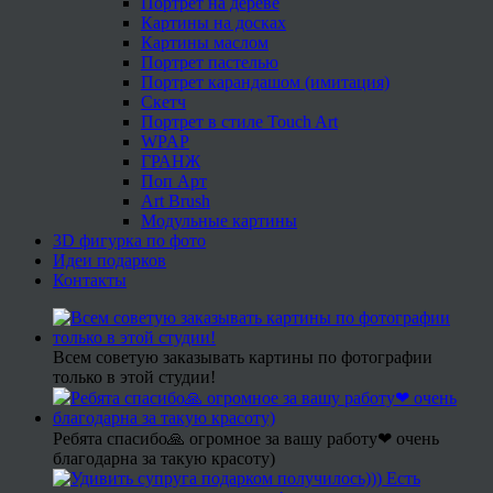
Портрет на дереве
Картины на досках
Картины маслом
Портрет пастелью
Портрет карандашом (имитация)
Скетч
Портрет в стиле Touch Art
WPAP
ГРАНЖ
Поп Арт
Art Brush
Модульные картины
3D фигурка по фото
Идеи подарков
Контакты
Всем советую заказывать картины по фотографии
только в этой студии!
Ребята спасибо🙏 огромное за вашу работу❤ очень
благодарна за такую красоту)