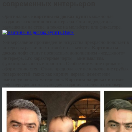
современных интерьеров
Оригинальные
картины на досках купить
можно для
создания эксклюзивного интерьера. Они подходят для
размещения на стене, а также на мольберте или фиксаторе.
Универсальное произведение искусства прекрасно подойдет в
интерьеры различных стилей и назначения.
Картины на
досках лофт
станут прекрасным дополнением «чердачного»
интерьера. Его характерные черты – минимализм,
функциональность и простота. Особое внимание придается
оформлению стен. Стиль предполагает использование грубых
поверхностей, таких как кирпич, дерево, цемент или
имитирующих их материалов.
Картины на досках в стиле
лофт нередко используют для создания акцента в интерьере.