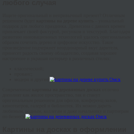
любого случая
Ищите оригинальный и непривычный презент? Отличным
решением будет
картины на дереве купить
–
уникальный
подарок для любого праздника. Древесина с давних времен
привлекает своей фактурой, рисунком и текстурой. Благодаря
развитию инновационных технологий удалось оригинальным
образом сочетать дерево и цифровое искусство. Такое
произведение подчеркнет неординарный вкус дарителя,
принесет радость своему обладателю, создавая хорошее
настроение и украшая интерьер в различных стилях:
классический;
прованс;
модерн и другие.
Современные
картины на деревянных досках
отлично
дополнят как жилое пространство, так и станут
оригинальным решением для офисов, конференц-залов,
кинотеатров, галерей и библиотек. Их можно дарить
любимым, родным, коллегам и даже начальнику и партнерам
по бизнесу.
Картины на досках в оформлении