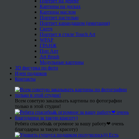
Портрет на дереве
Картины на досках
Картины маслом
Портрет пастелью
Портрет карандашом (имитация)
Скетч
Портрет в стиле Touch Art
WPAP
ГРАНЖ
Поп Арт
Art Brush
Модульные картины
3D фигурка по фото
Идеи подарков
Контакты
Всем советую заказывать картины по фотографии
только в этой студии!
Ребята спасибо🙏 огромное за вашу работу❤ очень
благодарна за такую красоту)