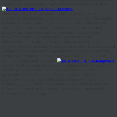
творчества, а также выполнят работу качественно и в срок.
Имитация акварели на холсте станет замечательным
презентом для любимой девушки, тем более, что подходящих
случаев
полным полно
. Образ прекрасной и неповторимой
дамы сердца, запечатленный в красках, это
креативный
подарок на День Влюбленных. Заказав портрет, парень
сможет показать, как дорога и близка ему девушка.
Несомненно картина — это оригинальное решение для
подарка на 8 марта, ведь цветы мужчины дарят из года в год, а
замечательный, красочный и реалистичный облик любимой
женщины, сохраненный умелой рукой Мастера, окажется
лучше, чем любая фотография.
Подарите своей даме персональный шедевр вместо цветов и
вы увидите, как загорятся ее глаза от счастья, а губы
расплывутся в улыбке, ведь образ несомненно будет
прекрасен. Стоит ли рисковать и заказывать картину?
Конечно да, ведь такой неожиданный и приятный сюрприз
придется по душе любой представительнице прекрасной
половины человечества.