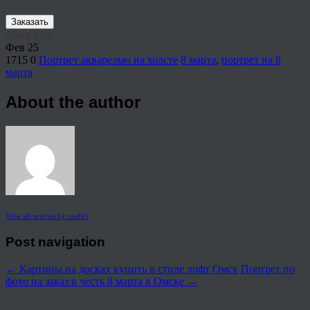
Заказать
Share This
Фев
25
1715
0
Портрет акварелью на холсте
8 марта
,
портрет на 8
марта
About the author
View all articles by rauffri
Post navigation
←
Картины на досках купить в стиле лофт Омск
Портрет по
фото на заказ в честь 8 марта в Омске
→