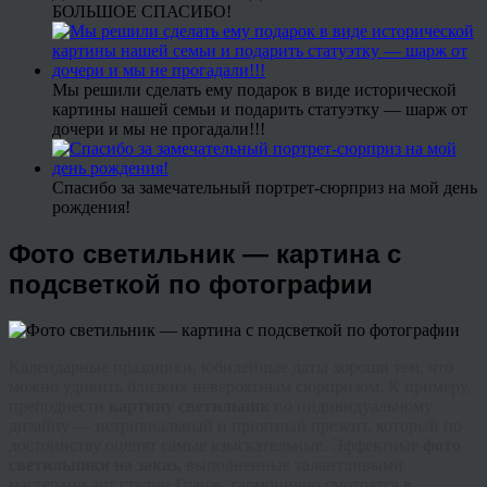
БОЛЬШОЕ СПАСИБО!
Мы решили сделать ему подарок в виде исторической
картины нашей семьи и подарить статуэтку — шарж от
дочери и мы не прогадали!!!
Спасибо за замечательный портрет-сюрприз на мой день
рождения!
Фото светильник — картина с
подсветкой по фотографии
Календарные праздники, юбилейные даты хороши тем, что
можно удивить близких невероятным сюрпризом. К примеру,
преподнести
картину светильник
по индивидуальному
дизайну — нетривиальный и приятный презент, который по
достоинству оценят самые взыскательные. Эффектные
фото
светильники на заказ,
выполненные талантливыми
мастерами арт студии Гранж
,
гармонично смотрятся в