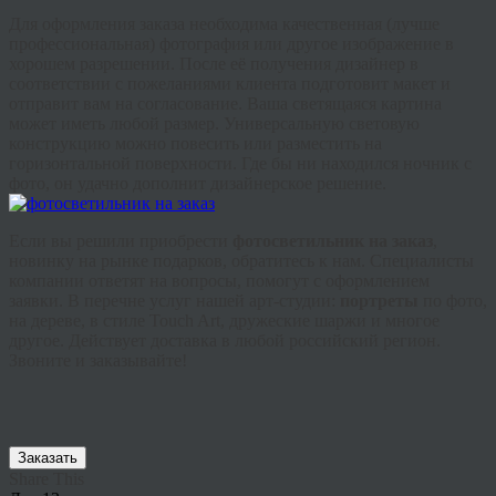
Для оформления заказа необходима качественная (лучше
профессиональная) фотография или другое изображение в
хорошем разрешении. После её получения дизайнер в
соответствии с пожеланиями клиента подготовит макет и
отправит вам на согласование. Ваша светящаяся картина
может иметь любой размер. Универсальную световую
конструкцию можно повесить или разместить на
горизонтальной поверхности. Где бы ни находился ночник с
фото, он удачно дополнит дизайнерское решение.
Если вы решили приобрести
фотосветильник на заказ
,
новинку на рынке подарков, обратитесь к нам. Специалисты
компании ответят на вопросы, помогут с оформлением
заявки. В перечне услуг нашей арт-студии:
портреты
по фото,
на дереве, в стиле Touch Art, дружеские шаржи и многое
другое. Действует доставка в любой российский регион.
Звоните и заказывайте!
Заказать
Share This