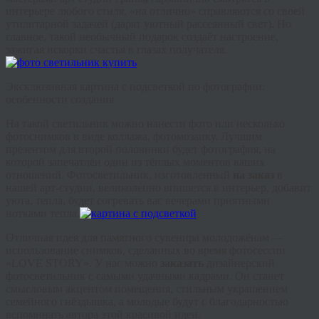
интерьере любого стиля, «на отлично» справляются со своей
утилитарной задачей (дарят уютный рассеянный свет). Но
главное, такой необычный подарок создаёт настроение,
зажигая искорки счастья в глазах получателя.
Эксклюзивная картина с подсветкой по фотографии:
особенности создания
На такой светильник можно нанести фото или несколько
фотоснимков в виде коллажа, фотомозаику. Лучшим
презентом для второй половинки будет фотография, на
которой запечатлён один из тёплых моментов ваших
отношений. Фотосветильник, изготовленный
на заказ
в
нашей арт-студии, великолепно впишется в интерьер, добавит
уюта, тепла, будет согревать вас вечерами приятными
нотками тепла.
Отличная идея для памятного сувенира молодожёнам —
использование снимков, сделанных во время фотосессии
«LOVE STORY». У нас можно
заказать
дизайнерский
фотосветильник с самыми удачными кадрами. Он станет
смысловым акцентом помещения, стильным украшением
семейного гнёздышка, а молодые будут с благодарностью
вспоминать автора этой красивой идеи.