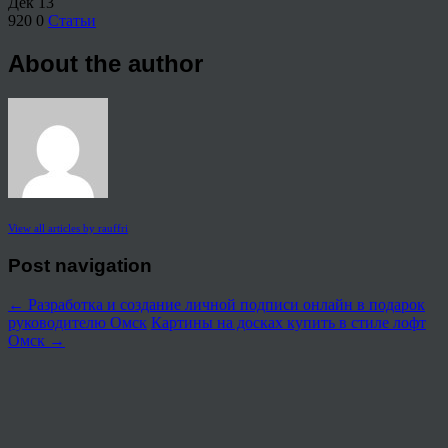
Дек
13
920
0
Статьи
About the author
View all articles by rauffri
Post navigation
←
Разработка и создание личной подписи онлайн в подарок
руководителю Омск
Картины на досках купить в стиле лофт
Омск
→