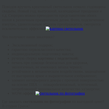
Поводов вручить креативный светильник немало: годовщина
свадьбы, Новый год, выпускной, календарные праздники и
т.д. Сюрприз можно преподнести представителям обоих
полов к различным праздничным датам. Фото, подсвеченное
изнутри, удивительным образом преображается, смотрится
исключительно эффектно.
Что получают наши заказчики?
Эксклюзивный подарок;
гарантию первоклассного качества;
индивидуальную подготовку макета;
ручную сборку
картины с подсветкой
;
печать при помощи безопасных для здоровья,
экологичных, не имеющих запаха чернил;
устойчивое к механическим воздействиям, защищённое
от выгорания яркое и выразительное изображение;
элемент интерьерного декора с прочной поверхностью
на основе ПВХ — пожаробезопасный, эстетичный,
потребляющий минимальное количество эл/энергии;
WOW-эффект.
Где заказать
светильник по фотографии
по выгодной цене?
В студии Гранж!