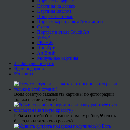
Портрет на дереве
Картины на досках
Картины маслом
Портрет пастелью
Портрет карандашом (имитация)
Скетч
Портрет в стиле Touch Art
WPAP
ГРАНЖ
Поп Арт
Art Brush
Модульные картины
3D фигурка по фото
Идеи подарков
Контакты
Всем советую заказывать картины по фотографии
только в этой студии!
Ребята спасибо🙏 огромное за вашу работу❤ очень
благодарна за такую красоту)