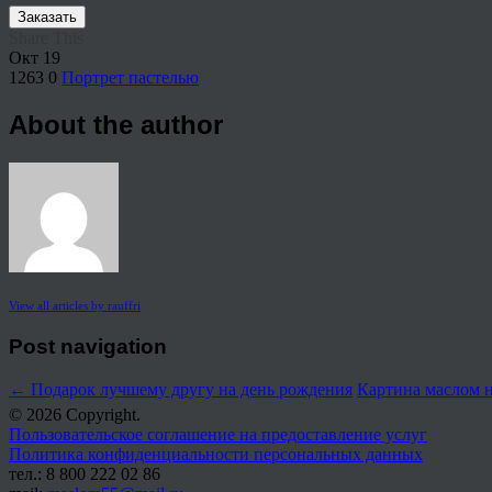
Заказать
Share This
Окт
19
1263
0
Портрет пастелью
About the author
View all articles by rauffri
Post navigation
←
Подарок лучшему другу на день рождения
Картина маслом н
© 2026 Copyright.
Пользовательское соглашение на предоставление услуг
Политика конфиденциальности персональных данных
тел.: 8 800 222 02 86