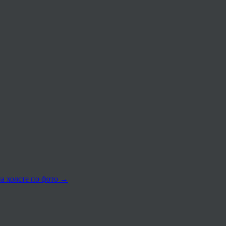
а холсте по фото
→