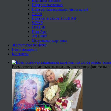
Картины маслом
Портрет пастелью
Портрет карандашом (имитация)
Скетч
Портрет в стиле Touch Art
WPAP
ГРАНЖ
Поп Арт
Art Brush
Модульные картины
3D фигурка по фото
Идеи подарков
Контакты
Всем советую заказывать картины по фотографии только 