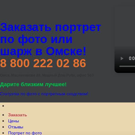
Заказать портрет
по фото или
шарж в Омске!
8 800 222 02 86
Омск, Масленикова 28, Модный Дом Роба, офис 503
Дарите близким лучшее!
Статуэтка по фото с портретным сходством!
Заказать
Цены
Отзывы
Портрет по фото