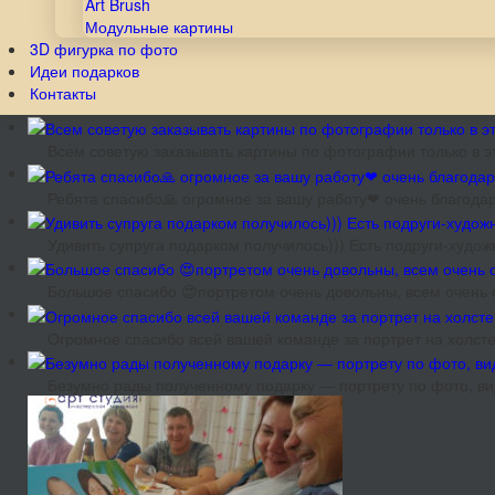
Art Brush
Модульные картины
3D фигурка по фото
Идеи подарков
Контакты
Всем советую заказывать картины по фотографии только в эт
Ребята спасибо🙏 огромное за вашу работу❤ очень благодар
Удивить супруга подарком получилось))) Есть подруги-худож
Большое спасибо 😍портретом очень довольны, всем очень 
Огромное спасибо всей вашей команде за портрет на холсте
Безумно рады полученному подарку — портрету по фото, ви