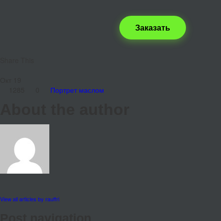
Заказать
Share This
Окт
19
1285
0
Портрет маслом
About the author
View all articles by rauffri
Post navigation