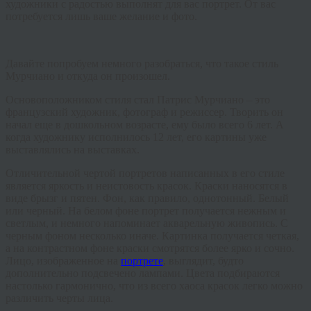
художники с радостью выполнят для вас портрет. От вас
потребуется лишь ваше желание и фото.
Давайте попробуем немного разобраться, что такое стиль
Мурчиано и откуда он произошел.
Основоположником стиля стал Патрис Мурчиано – это
французский художник, фотограф и режиссер. Творить он
начал еще в дошкольном возрасте, ему было всего 6 лет. А
когда художнику исполнилось 12 лет, его картины уже
выставлялись на выставках.
Отличительной чертой портретов написанных в его стиле
является яркость и неистовость красок. Краски наносятся в
виде брызг и пятен. Фон, как правило, однотонный. Белый
или черный. На белом фоне портрет получается нежным и
светлым, и немного напоминает акварельную живопись. С
черным фоном несколько иначе. Картинка получается четкая,
а на контрастном фоне краски смотрятся более ярко и сочно.
Лицо, изображенное на
портрете
, выглядит, будто
дополнительно подсвечено лампами. Цвета подбираются
настолько гармонично, что из всего хаоса красок легко можно
различить черты лица.