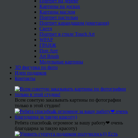
Портрет на дереве
Картины на досках
Картины маслом
Портрет пастелью
Портрет карандашом (имитация)
Скетч
Портрет в стиле Touch Art
WPAP
ГРАНЖ
Поп Арт
Art Brush
Модульные картины
3D фигурка по фото
Идеи подарков
Контакты
Всем советую заказывать картины по фотографии
только в этой студии!
Ребята спасибо🙏 огромное за вашу работу❤ очень
благодарна за такую красоту)