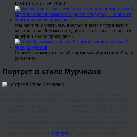
БОЛЬШОЕ СПАСИБО!
Мы решили сделать ему подарок в виде исторической
картины нашей семьи и подарить статуэтку — шарж от
дочери и мы не прогадали!!!
Спасибо за замечательный портрет-сюрприз на мой день
рождения!
Портрет в стиле Мурчиано
Неповторимый и уникальный портрет в стиле Мурчиано
способен наполнить яркими красками и разукрасить любой,
даже самый хмурый день. При изготовлении такого портрета
используют все цвета радуги, подчеркивая при этом силуэт
лица или тела человека. На сегодняшний день картины и
портреты, написанные в стиле Мурчиано, украшают стены
многих зарубежных знаменитостей. Не теряйте времени и
заказывайте себе такой
портрет
в городе Омске. Наши