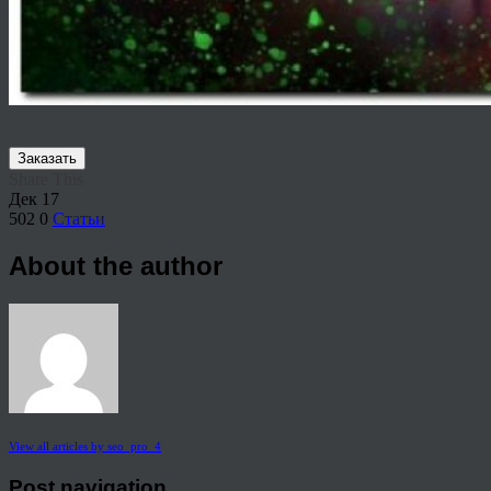
Заказать
Share This
Дек
17
502
0
Статьи
About the author
View all articles by seo_pro_4
Post navigation