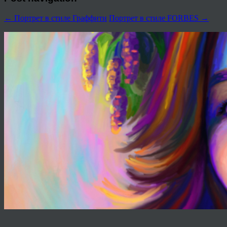
←
Портрет в стиле Граффити
Портрет в стиле FORBES
→