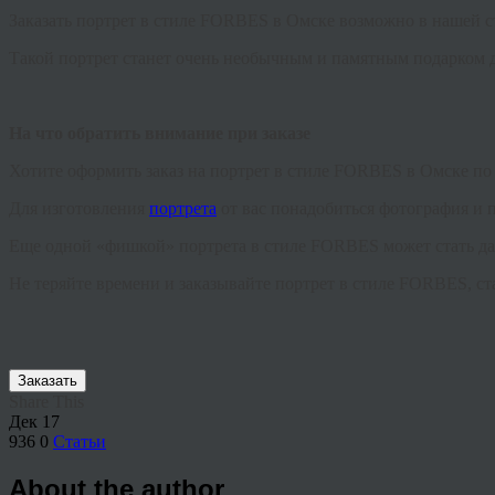
Заказать портрет в стиле FORBES в Омске возможно в нашей с
Такой портрет станет очень необычным и памятным подарком д
На что обратить внимание при заказе
Хотите оформить заказ на портрет в стиле FORBES в Омске по
Для изготовления
портрета
от вас понадобиться фотография и 
Еще одной «фишкой» портрета в стиле FORBES может стать дата
Не теряйте времени и заказывайте портрет в стиле FORBES, ст
Заказать
Share This
Дек
17
936
0
Статьи
About the author