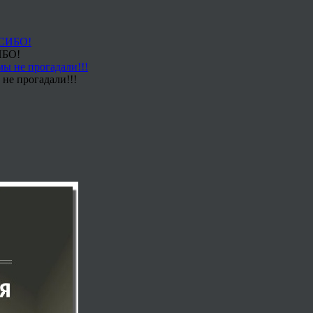
ИБО!
не прогадали!!!