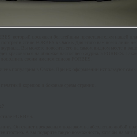
BES, который посвящен богатейшим представителям нашей план
ть портрет в стиле FORBES в Омске. Для этого вам всего лишь н
 журнала. Вы можете повесить его на самом видном месте в ваш
дет красоваться на обложке настоящего журнала FORBES. Также
ют пополнить своим именем список FORBES.
очень популярны в Омске. При их оформлении используют самые
 печатный корешок и боковые срезы страниц.
е?
 стиле FORBES.
нику. Он станет прекрасным подарком на абсолютно любой празд
енитостью. А вы подарите такую возможность, хотя бы на миг п