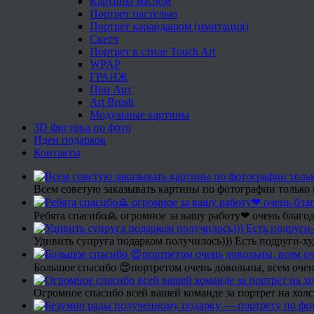
Картины маслом
Портрет пастелью
Портрет карандашом (имитация)
Скетч
Портрет в стиле Touch Art
WPAP
ГРАНЖ
Поп Арт
Art Brush
Модульные картины
3D фигурка по фото
Идеи подарков
Контакты
Всем советую заказывать картины по фотографии только 
Ребята спасибо🙏 огромное за вашу работу❤ очень благод
Удивить супруга подарком получилось))) Есть подруги-х
Большое спасибо 😍портретом очень довольны, всем очен
Огромное спасибо всей вашей команде за портрет на холс