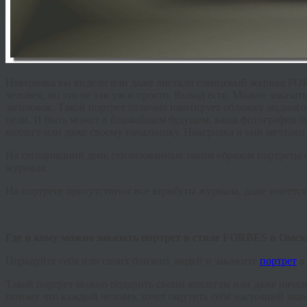
Наверняка вы видели или даже листали глянцевый журнал FOR
человек, но это не так уж и просто. Выход есть. Можно заказа
заголовок. Такой портрет отлично имитирует обложку модного
цели. И быть может в ближайшем будущем, ваша фотография бу
коллеге или даже своему начальнику. Наверняка и они мечта
На сегодняшний день стилизованные таким образом портреты 
журнала.
На портрете присутствуют все атрибуты журнала, даже имеется
Где и кому можно заказать портрет в стиле FORBES в Омск
Порадуйте себя или своих близких людей и закажите
портрет
в
Такой портрет можно подарить своим коллегам или даже началь
потому что каждый человек хочет ощутить себя настоящей знам