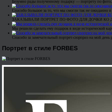
Безумно рады полученному подарку — портрету по фото,
Спасибо большое за то, что мы смогли так не ожиданно
ЗАКАЗЫВАЛИ ПОРТРЕТ ПО ФОТО ДЛЯ ДОЧКИ КО ДН
Мы решили сделать ему подарок в виде исторической кар
Спасибо за замечательный портрет-сюрприз на мой день 
Портрет в стиле FORBES