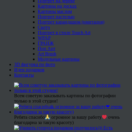
Портрет на дереве
Картины на досках
Картины маслом
Портрет пастелью
Портрет карандашом (имитация)
Скетч
Портрет в стиле Touch Art
WPAP
ГРАНЖ
Поп Арт
Art Brush
Модульные картины
3D фигурка по фото
Идеи подарков
Контакты
Всем советую заказывать картины по фотографии
только в этой студии!
Ребята спасибо
огромное за вашу работу
очень
благодарна за такую красоту)