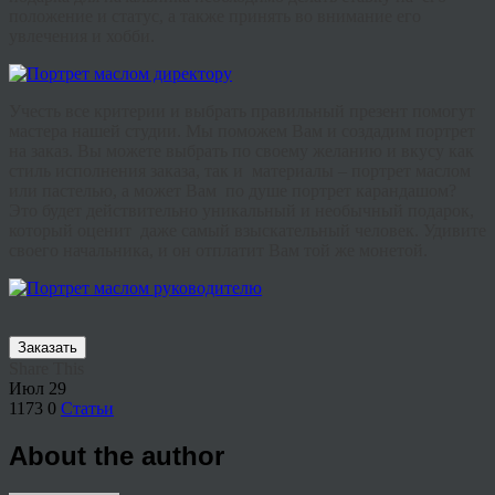
положение и статус, а также принять во внимание его
увлечения и хобби.
Учесть все критерии и выбрать правильный презент помогут
мастера нашей студии. Мы поможем Вам и создадим портрет
на заказ. Вы можете выбрать по своему желанию и вкусу как
стиль исполнения заказа, так и материалы – портрет маслом
или пастелью, а может Вам по душе портрет карандашом?
Это будет действительно уникальный и необычный подарок,
который оценит даже самый взыскательный человек. Удивите
своего начальника, и он отплатит Вам той же монетой.
Заказать
Share This
Июл
29
1173
0
Статьи
About the author