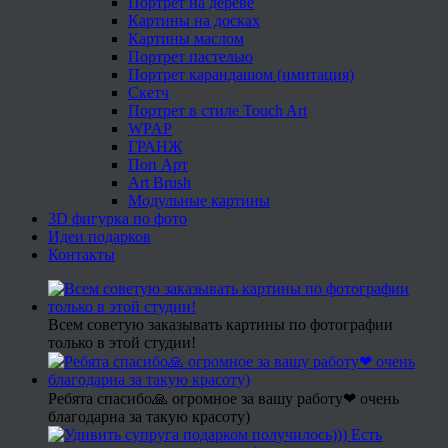
Портрет на дереве
Картины на досках
Картины маслом
Портрет пастелью
Портрет карандашом (имитация)
Скетч
Портрет в стиле Touch Art
WPAP
ГРАНЖ
Поп Арт
Art Brush
Модульные картины
3D фигурка по фото
Идеи подарков
Контакты
Всем советую заказывать картины по фотографии
только в этой студии!
Ребята спасибо🙏 огромное за вашу работу❤ очень
благодарна за такую красоту)