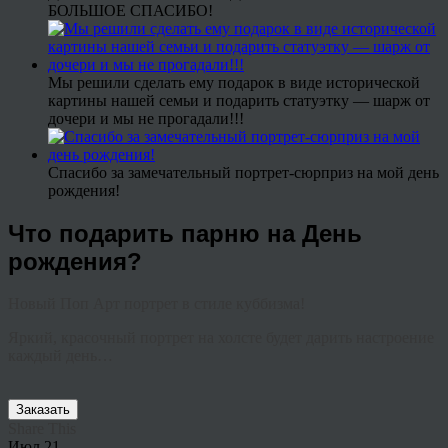
БОЛЬШОЕ СПАСИБО!
Мы решили сделать ему подарок в виде исторической
картины нашей семьи и подарить статуэтку — шарж от
дочери и мы не прогадали!!!
Спасибо за замечательный портрет-сюрприз на мой день
рождения!
Что подарить парню на День
рождения?
Новый Поп Арт портрет в стиле куббизма!
Яркий, красочный портрет на холсте будет дарить настроение
каждый день…
Заказать
Share This
Июл
21