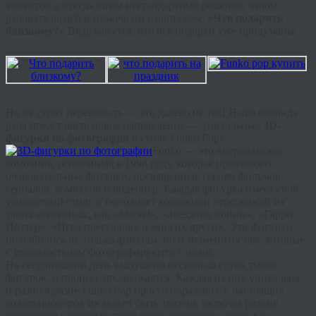
клиентов и всегда ищем нестандартные решения, чтобы
радовать людей и помочь им с вопросом: «
Что подарить
близкому?
» Ведь кажется, что все подарки уже придуманы.
Но не стоит переживать — это далеко не так! Наша команда
рада представить новое направление — уникальные
3D-
фигурки по фотографии
в стиле Funko Pop!
Funko — это американская
компания, основанная в 1998 году, которая производит
очаровательные фигурки, посвященные героям фильмов,
сериалов, комиксов и видеоигр. Каждая фигурка имеет свой
узнаваемый стиль и пополняет коллекции персонажей из
таких вселенных, как «Marvel», «Звездные войны», «Гарри
Поттер», «Игра престолов» и многих других. Эти фигурки
полюбились не только фанатам, но и знаменитостям, которые
с удовольствием фотографируются с ними.
На сегодняшний день выпущено несколько сотен тысяч
фигурок, и процесс продолжается. Каждая из них уникальна,
и разнообразие Funko Pop просто поражает! У настоящих
коллекционеров их может быть тысячи, включая редкие
экземпляры, которые стоят целое состояние, такие как