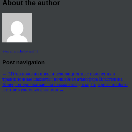
About the author
View all articles by rauffri
Post navigation
←
3D технологии внесли революционные изменения в
традиционные шахматы: волшебная атмосфера Властелина
Колец теперь оживает на шахматной доске
Портреты по фото
в стиле культовых фильмов
→