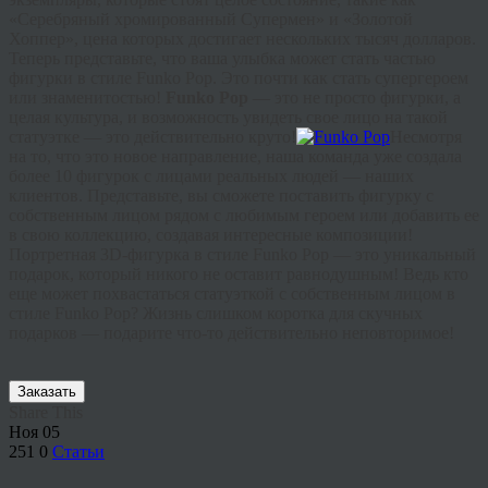
«Серебряный хромированный Супермен» и «Золотой
Хоппер», цена которых достигает нескольких тысяч долларов.
Теперь представьте, что ваша улыбка может стать частью
фигурки в стиле Funko Pop. Это почти как стать супергероем
или знаменитостью!
Funko Pop
— это не просто фигурки, а
целая культура, и возможность увидеть свое лицо на такой
статуэтке — это действительно круто!
Несмотря
на то, что это новое направление, наша команда уже создала
более 10 фигурок с лицами реальных людей — наших
клиентов. Представьте, вы сможете поставить фигурку с
собственным лицом рядом с любимым героем или добавить ее
в свою коллекцию, создавая интересные композиции!
Портретная 3D-фигурка в стиле Funko Pop — это уникальный
подарок, который никого не оставит равнодушным! Ведь кто
еще может похвастаться статуэткой с собственным лицом в
стиле Funko Pop? Жизнь слишком коротка для скучных
подарков — подарите что-то действительно неповторимое!
Заказать
Share This
Ноя
05
251
0
Статьи