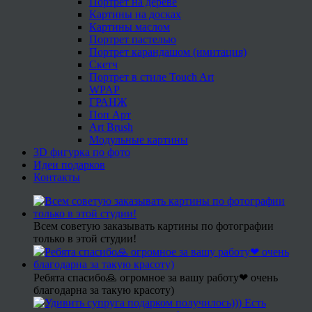
Портрет на дереве
Картины на досках
Картины маслом
Портрет пастелью
Портрет карандашом (имитация)
Скетч
Портрет в стиле Touch Art
WPAP
ГРАНЖ
Поп Арт
Art Brush
Модульные картины
3D фигурка по фото
Идеи подарков
Контакты
Всем советую заказывать картины по фотографии
только в этой студии!
Ребята спасибо🙏 огромное за вашу работу❤ очень
благодарна за такую красоту)