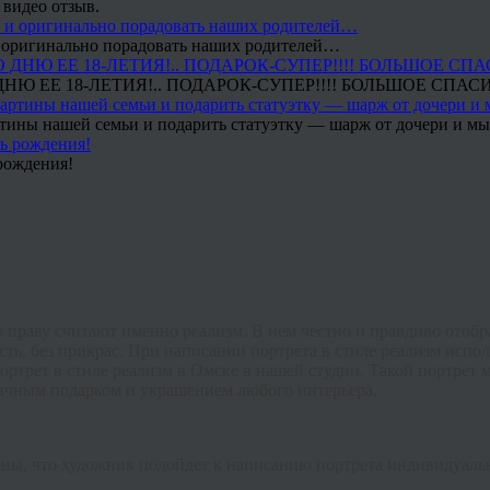
 видео отзыв.
 и оригинально порадовать наших родителей…
Ю ЕЕ 18-ЛЕТИЯ!.. ПОДАРОК-СУПЕР!!!! БОЛЬШОЕ СПАС
тины нашей семьи и подарить статуэтку — шарж от дочери и мы 
рождения!
 праву считают именно реализм. В нем честно и правдиво отобра
ть, без прикрас. При написании портрета в стиле реализм испо
ортрет в стиле реализм в Омске в нашей студии. Такой портрет 
личным подарком и украшением любого интерьера.
рены, что художник подойдет к написанию портрета индивидуаль