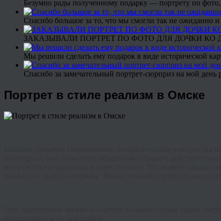
Безумно рады полученному подарку — портрету по фото,
Спасибо большое за то, что мы смогли так не ожиданно
ЗАКАЗЫВАЛИ ПОРТРЕТ ПО ФОТО ДЛЯ ДОЧКИ КО ДН
Мы решили сделать ему подарок в виде исторической кар
Спасибо за замечательный портрет-сюрприз на мой день 
Портрет в стиле реализм в Омске
Началом развития современного изобразительного искусства по
популярны, они позволяют объективно отразить действительнос
получается натуральным и естественным. Вы можете заказать п
близкого и дорого человека. Реалистичный портрет станет от
При оформлении заказа на портрет в нашей студии будьте уве
персонально, а не шаблонно!