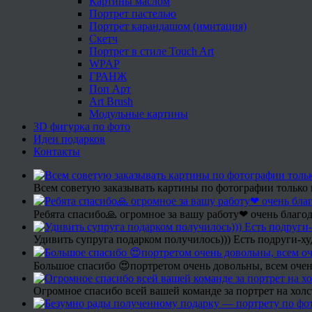
Картины маслом
Портрет пастелью
Портрет карандашом (имитация)
Скетч
Портрет в стиле Touch Art
WPAP
ГРАНЖ
Поп Арт
Art Brush
Модульные картины
3D фигурка по фото
Идеи подарков
Контакты
Всем советую заказывать картины по фотографии только 
Ребята спасибо🙏 огромное за вашу работу❤ очень благод
Удивить супруга подарком получилось))) Есть подруги-х
Большое спасибо 😍портретом очень довольны, всем очен
Огромное спасибо всей вашей команде за портрет на холс