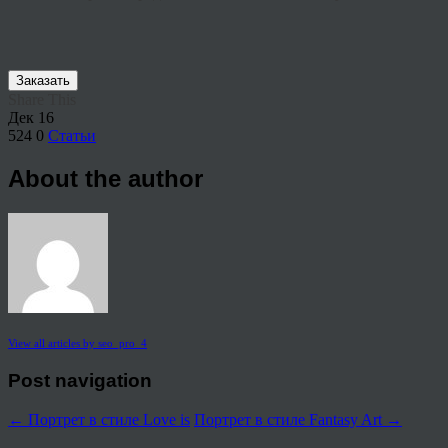
Заказать
Share This
Дек
16
524
0
Статьи
About the author
View all articles by seo_pro_4
Post navigation
←
Портрет в стиле Love is
Портрет в стиле Fantasy Art
→