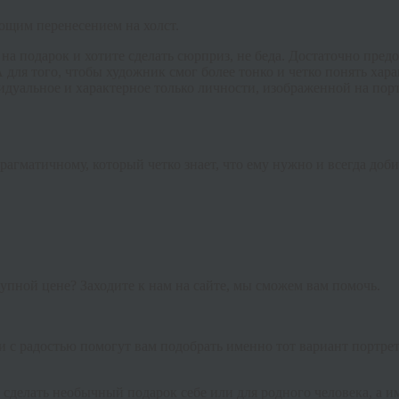
ющим перенесением на холст.
 на подарок и хотите сделать сюрприз, не беда. Достаточно пре
 для того, чтобы художник смог более тонко и четко понять хара
идуальное и характерное только личности, изображенной на порт
агматичному, который четко знает, что ему нужно и всегда доби
тупной цене? Заходите к нам на сайте, мы сможем вам помочь.
 с радостью помогут вам подобрать именно тот вариант портре
делать необычный подарок себе или для родного человека, а им