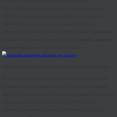
человека – дело приятное, но непростое и
ответственное. Дарить конверт с деньгами многие
считают проявлением неуважения, а купленная в
магазине вещь, даже дорогая, может оказаться
ненужной. Если же хочется действительно порадовать
и приятно удивить человека – стоит
заказать портрет
маслом на холсте
в арт-студии «
Гранж
».
Как выполняется
портрет маслом по фото
Картина в стиле масляной живописи – кропотливая
ручная работа, которая под силу только настоящему
мастеру. В процессе ее написания художник тщательно
прорисовывает каждую деталь, уделяя особое
внимание глазам и сохраняя идеальное сходство с