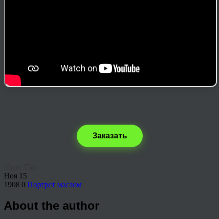
Заказать
Share This
Ноя
15
1908
0
Портрет маслом
About the author