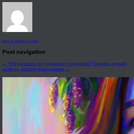
View all articles by rauffri
Post navigation
←
Что подарить на годовщину родителям?
Подарок лучшей
подруге, портрет карандашом
→