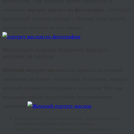
оригиналом. При желании можно нарисовать и
семейный
портрет маслом по фотографии
– это будет
прекрасный сюрприз родным к Новому году, свадьбе,
новоселью или просто без повода.
Несколько причин подарить
портрет
маслом на холсте
Женский портрет
маслом
или картина, на которой
изображен мужчина – настоящий эксклюзив, подарок,
который выглядит благородно и со вкусом. Вот еще
несколько причин презентовать его виновнику
торжества:
Натуральность и реалистичность – картина маслом
способна передавать чувства и эмоции.
Экологичность
и долговечность. Современные