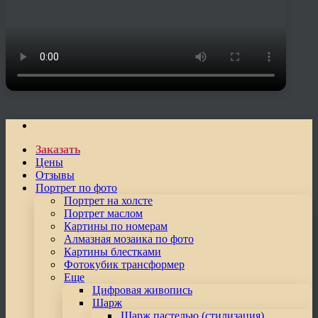
Заказать
Цены
Отзывы
Портрет по фото
Портрет на холсте
Портрет маслом
Картины по номерам
Алмазная мозаика по фото
Картины блестками
Фотокубик трансформер
Еще
Цифровая живопись
Шарж
Шарж пастелью (стилизация)