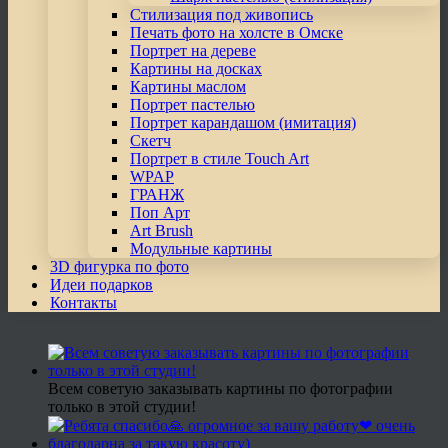
Стилизация под живопись
Печать фото на холсте в Омске
Портрет на дереве
Картины на досках
Картины маслом
Портрет пастелью
Портрет карандашом (имитация)
Скетч
Портрет в стиле Touch Art
WPAP
ГРАНЖ
Поп Арт
Art Brush
Модульные картины
3D фигурка по фото
Идеи подарков
Контакты
Всем советую заказывать картины по фотографии
только в этой студии!