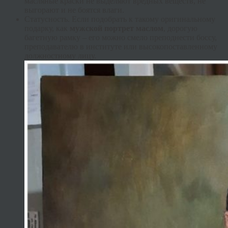
масляные краски не выделяют вредных веществ, не
выгорают и не боятся влаги.
Статусность
. Если подобрать к такому оригинальному
подарку, как
мужской портрет маслом
, дорогую
багетную рамку – его можно смело преподнести боссу,
преподавателю в институте или высокопоставленному
должностному лицу.