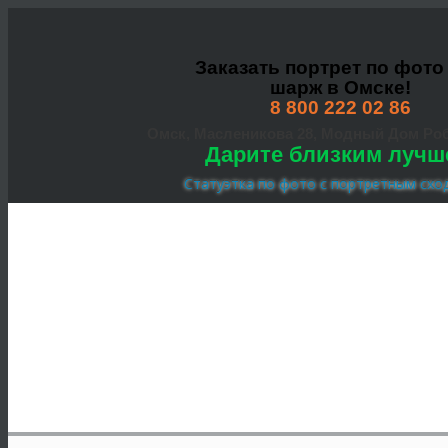
Заказать портрет по фото
шарж в Омске!
8 800 222 02 86
Омск, Масленикова 28, Модный Дом Роб
Дарите близким лучш
Статуэтка по фото с портретным схо