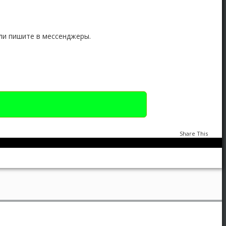
ли пишите в мессенджеры.
Share This
Портрет в стиле Art Brush
2
1726