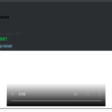
 или
а, офис 503
ее!
дством!