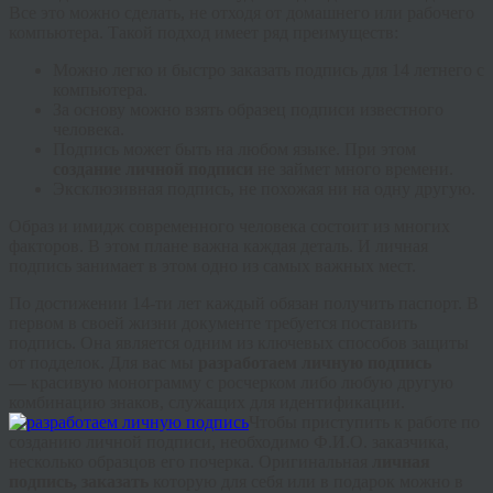
Все это можно сделать, не отходя от домашнего или рабочего
компьютера. Такой подход имеет ряд преимуществ:
Можно легко и быстро заказать подпись для 14 летнего с
компьютера.
За основу можно взять образец подписи известного
человека.
Подпись может быть на любом языке. При этом
создание личной подписи
не займет много времени.
Эксклюзивная подпись, не похожая ни на одну другую.
Образ и имидж современного человека состоит из многих
факторов. В этом плане важна каждая деталь. И личная
подпись занимает в этом одно из самых важных мест.
По достижении 14-ти лет каждый обязан получить паспорт. В
первом в своей жизни документе требуется поставить
подпись. Она является одним из ключевых способов защиты
от подделок. Для вас мы
разработаем личную подпись
—
красивую монограмму с росчерком либо любую другую
комбинацию знаков, служащих для идентификации.
Чтобы приступить к работе по
созданию личной подписи, необходимо Ф.И.О. заказчика,
несколько образцов его почерка. Оригинальная
личная
подпись, заказать
которую для себя или в подарок можно в