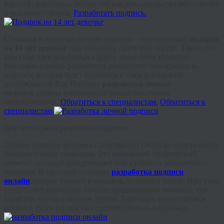
королей, известных личностей как доказательство могущества
и высокого статуса.
Разработать подпись.
Стильная и красивая личная подпись – это отличный
подарок
на 14 лет девочке
или мальчику, брату или сестре. Также это
классная идея для подарка другу. Даже имея хорошую
фантазию сложно разработать самостоятельно красивую
подпись, которая будет бросаться в глаза и вызывать
долгожданное Вау. Поэтому
разработка личной
подписи
должна выполняться только опытными
специалистами.
Обратиться к специалистам.
Обратиться к
специалистам.
Для чего нужна разработка подписи
Личная подпись человека представляет собой не просто набор
бессмысленных символов. Это небольшой графический
элемент, который олицетворяет всю сущность конкретного
человека. В процессе создания
разработка подписи
онлайн
требует умений и навыков, большого опыта. При этом
специалист учитывает личные предпочтения человека, его
характер, вкусы и многое другое. Благодаря этому готовое
решение будет полностью соответствовать владельцу.