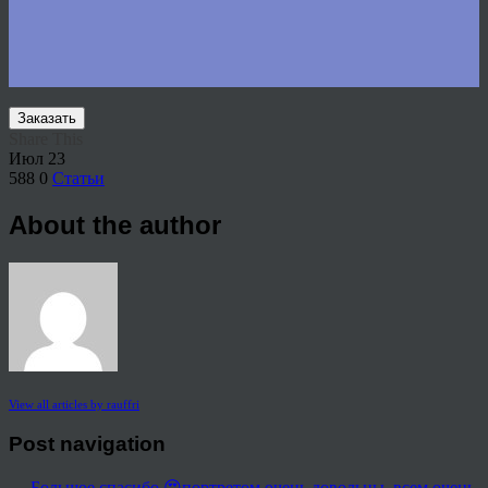
Заказать
Share This
Июл
23
588
0
Статьи
About the author
View all articles by rauffri
Post navigation
←
Большое спасибо 😍портретом очень довольны, всем очень