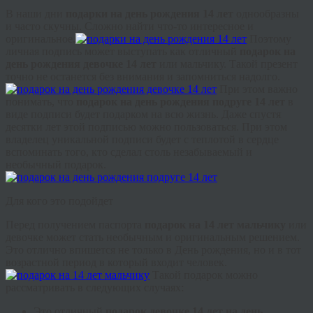
В наши дни
подарки на день рождения 14 лет
однообразны
и часто скучны. Сложно найти что-то интересное и
оригинальное.
Поэтому
личная подпись может выступать как отличный
подарок на
день рождения девочке 14 лет
или мальчику. Такой презент
точно не останется без внимания и запомниться надолго.
При этом важно
понимать, что
подарок на день рождения подруге 14 лет
в
виде подписи будет подарком на всю жизнь. Даже спустя
десятки лет этой подписью можно пользоваться. При этом
владелец уникальной подписи будет с теплотой в сердце
вспоминать того, кто сделал столь незабываемый и
необычный подарок.
Для кого это подойдет
Перед получением паспорта
подарок на 14 лет мальчику
или
девочке может стать необычным и оригинальным решением.
Это отлично впишется не только в День рождения, но и в тот
возрастной период в который входит человек.
Такой подарок можно
рассматривать в следующих случаях:
Это отличный
подарок девочке 14 лет на день