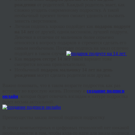
рождения
от родителей. Каждый родитель знает, как
сложно угодить современному подростку. А такой
необычный презент точно сможет удивить и вызвать
зависть сверстников.
Личная подпись хорошо подойдет как
подарок подруге
на 14 лет
от друзей, одноклассников, лучшей подруги.
Девочки в отличие от мальчиков более серьезно
относятся к вопросу подарков и стремятся сделать его
самым необычным. Поэтому подпись на заказ отлично
подойдет в таком случае.
Как
подарок сестре 14 лет
такой вариант тоже
смотрится весьма привлекательно.
Необычный
подарок мальчику 14 лет на день
рождения
могут сделать родители или друзья.
Важно понимать, что в таком возрасте подросток как раз
вступает во взрослую жизнь. Поэтому и
создание подписи
онлайн
, которая будет отвечать взглядам и натуре подростка
будет весьма актуальной.
Преимущества заказа личной подписи подростку
В эпоху компьютерных и цифровых технологий нет никакой
необходимости в том, чтобы куда-то идти для заказа подписи.