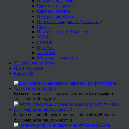
Портрет на дереве
Картины на досках
Картины маслом
Портрет пастелью
Портрет карандашом (имитация)
Скетч
Портрет в стиле Touch Art
WPAP
ГРАНЖ
Поп Арт
Art Brush
Модульные картины
3D фигурка по фото
Идеи подарков
Контакты
Всем советую заказывать картины по фотографии
только в этой студии!
Ребята спасибо🙏 огромное за вашу работу❤ очень
благодарна за такую красоту)