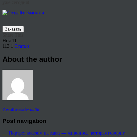
уже сегодня!
Заказать
Share This
Ноя
11
113
1
Статьи
About the author
View all articles by rauffri
Post navigation
←
Портрет маслом на заказ — живопись, которая говорит