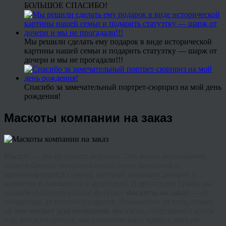
БОЛЬШОЕ СПАСИБО!
Мы решили сделать ему подарок в виде исторической
картины нашей семьи и подарить статуэтку — шарж от
дочери и мы не прогадали!!!
Спасибо за замечательный портрет-сюрприз на мой день
рождения!
Маскоты компании на заказ
Маскот — это не просто игрушка. Это живое воплощение
вашего бренда, эмоциональный посол компании и
запоминающийся символ, который вызывает доверие у
клиентов и лояльность у аудитории. В арт-студии Гранж мы
создаём индивидуальные фигурки
маскоты на заказ
— от
концепции до готового изделия. Независимо от того, нужен
ли вам
маскот для компании
, магазина, спортивного клуба
или детского центра, мы воплотим вашу идею в мягкую,