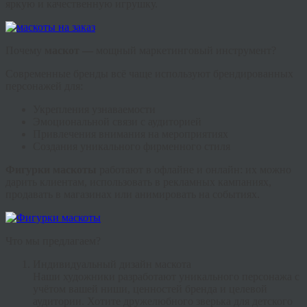
яркую и качественную игрушку.
Почему
маскот —
мощный маркетинговый инструмент?
Современные бренды всё чаще используют брендированных
персонажей для:
Укрепления узнаваемости
Эмоциональной связи с аудиторией
Привлечения внимания на мероприятиях
Создания уникального фирменного стиля
Фигурки маскоты
работают в офлайне и онлайн: их можно
дарить клиентам, использовать в рекламных кампаниях,
продавать в магазинах или анимировать на событиях.
Что мы предлагаем?
Индивидуальный дизайн маскота
Наши художники разработают уникального персонажа с
учётом вашей ниши, ценностей бренда и целевой
аудитории. Хотите дружелюбного зверька для детского