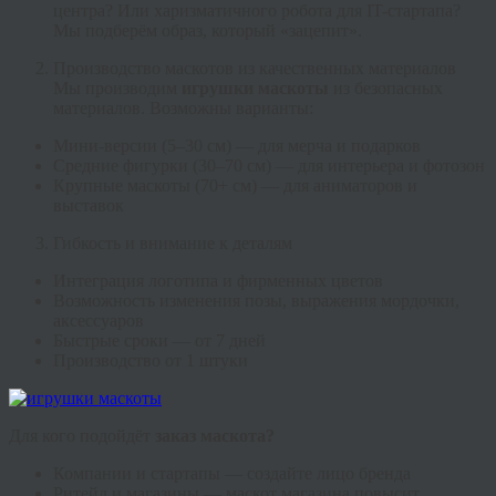
центра? Или харизматичного робота для IT-стартапа?
Мы подберём образ, который «зацепит».
Производство маскотов из качественных материалов
Мы производим
игрушки маскоты
из безопасных
материалов. Возможны варианты:
Мини-версии (5–30 см) — для мерча и подарков
Средние фигурки (30–70 см) — для интерьера и фотозон
Крупные маскоты (70+ см) — для аниматоров и
выставок
Гибкость и внимание к деталям
Интеграция логотипа и фирменных цветов
Возможность изменения позы, выражения мордочки,
аксессуаров
Быстрые сроки — от 7 дней
Производство от 1 штуки
Для кого подойдёт
заказ маскота?
Компании и стартапы — создайте лицо бренда
Ритейл и магазины — маскот магазина повысит