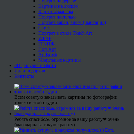
Портрет на дереве
Картины на досках
Картины маслом
Портрет пастелью
Портрет карандашом (имитация)
Скетч
Портрет в стиле Touch Art
WPAP
ГРАНЖ
Поп Арт
Art Brush
Модульные картины
3D фигурка по фото
Идеи подарков
Контакты
Всем советую заказывать картины по фотографии
только в этой студии!
Ребята спасибо🙏 огромное за вашу работу❤ очень
благодарна за такую красоту)