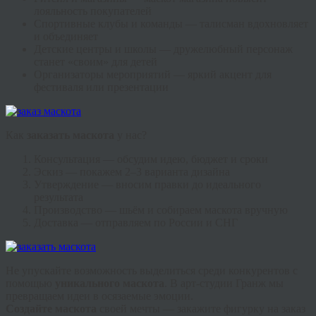
лояльность покупателей
Спортивные клубы и команды — талисман вдохновляет
и объединяет
Детские центры и школы — дружелюбный персонаж
станет «своим» для детей
Организаторы мероприятий — яркий акцент для
фестиваля или презентации
Как
заказать маскота
у нас?
Консультация — обсудим идею, бюджет и сроки
Эскиз — покажем 2–3 варианта дизайна
Утверждение — вносим правки до идеального
результата
Производство — шьём и собираем маскота вручную
Доставка — отправляем по России и СНГ
Не упускайте возможность выделиться среди конкурентов с
помощью
уникального маскота
. В арт-студии Гранж мы
превращаем идеи в осязаемые эмоции.
Создайте маскота
своей мечты — закажите фигурку на заказ