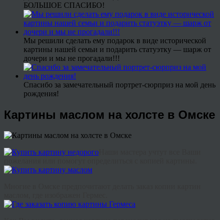
БОЛЬШОЕ СПАСИБО!
Мы решили сделать ему подарок в виде исторической
картины нашей семьи и подарить статуэтку — шарж от
дочери и мы не прогадали!!!
Спасибо за замечательный портрет-сюрприз на мой день
рождения!
Картины маслом на холсте в Омске
Наши
мастера
учтут
все
Ваши
пожелания
или
помогут
определиться
с
копией
картины
.
Многие
в Омске
предпочитают
делать
заказ
копии
картин
маслом
,
где
изображен
Гермес
.