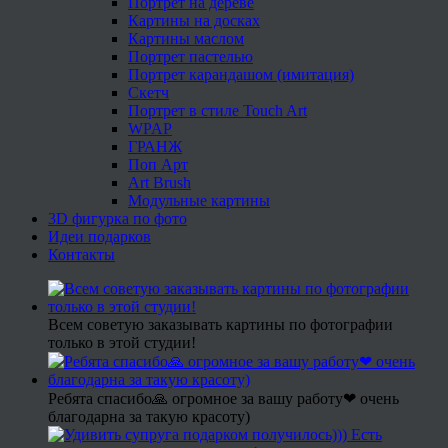
Портрет на дереве
Картины на досках
Картины маслом
Портрет пастелью
Портрет карандашом (имитация)
Скетч
Портрет в стиле Touch Art
WPAP
ГРАНЖ
Поп Арт
Art Brush
Модульные картины
3D фигурка по фото
Идеи подарков
Контакты
Всем советую заказывать картины по фотографии
только в этой студии!
Ребята спасибо🙏 огромное за вашу работу❤ очень
благодарна за такую красоту)