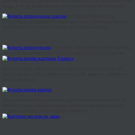
Как
Вы
видите
,
данная
картина
переносит
нас
на
тысячелетия
назад
,
в
то
же
время
весьма
актуальна
в
современном
мире
.
Эксперты
считают
,
что
живопись
с
изображением
бога
торговли
в
древнегреческой
мифологии
не
утратит
никогда
свою
уникальность
.
Считается
,
что
наличие
такой
картины
принесет
хозяевам
дома
ловкость
,
красноречие
и
богатство
.
Как
мы
видим
,
даже
на
копии
картины
маслом
видно
,
что
Гермес
может
стать
покровителем
детей
,
мужчин
,
женщин
и
даже
животных
.
Заказать качественную копию картины маслом на холсте от
профессионала можно в нашем интернет магазине картин.
С удовольствием поможем Вам. Звоните!