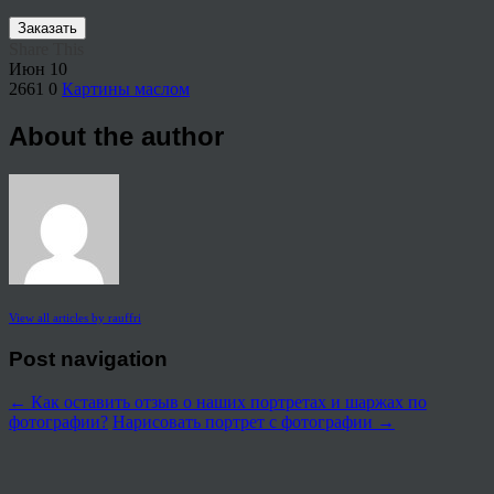
Заказать
Share This
Июн
10
2661
0
Картины маслом
About the author
View all articles by rauffri
Post navigation
←
Как оставить отзыв о наших портретах и шаржах по
фотографии?
Нарисовать портрет с фотографии
→