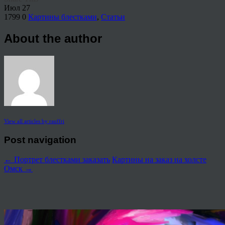
Июл
27
1799
0
Картины блестками
,
Статьи
About the author
View all articles by rauffri
Post navigation
←
Портрет блестками заказать
Картины на заказ на холсте
Омск
→