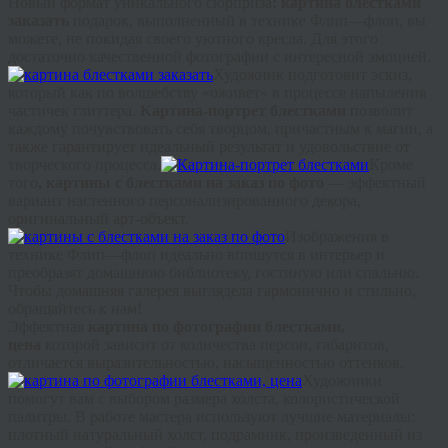
Новый формат уникального сюрприза
: картина блестками
заказать
подарок, выполненный в технике
Флип
—
флоп
, вы
можете, не покидая своего уютного кресла. Для этого
достаточно качественной фотографии с интересной эмоцией.
Художник подготовит эскиз,
который как по волшебству «оживет» в процессе напыления
частичек
глиттера
.
Картина-портрет блестками
позволит
каждому почувствовать себя творцом, причастным к магии, а
также гарантирует идеальный результат и удовольствие от
творческого процесса.
Кроме
того
, картины с блестками на заказ по фото
— эффектный
вариант настенного персонализированного декора,
оригинальный арт-объект.
Изображения в
технике
Флип
—
флоп
идеально впишутся в интерьер и
преобразят домашнюю библиотеку, гостиную или спальню.
Чтобы домашняя галерея выглядела гармонично и стильно,
обращайтесь к нам!
Эффектная
картина по фотографии блестками,
цена
которой зависит от количества персон, габаритов,
отличается выразительностью, насыщенностью оттенков.
Художники
помогут вам с выбором размера холста, колористической
палитры. В работе мастера используют лучшие материалы:
плотный натуральный холст, подрамник, произведенный из