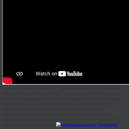
Приближающийся юбилей, годовщина свадьбы, новоселье
или любое другое торжество — повод задуматься о подарке.
Сияющая
картина на холсте блестками
— универсальный
презент для друзей, родственников, коллег, уместный по
любому поводу. Красочное изображение, созданное
специалистами мастерской «
Гранж
», поможет создать
атмосферу праздника, подарит незабываемые впечатления,
массу позитивных эмоций.