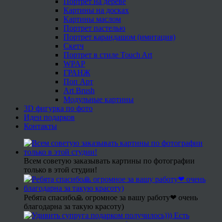
Портрет на дереве
Картины на досках
Картины маслом
Портрет пастелью
Портрет карандашом (имитация)
Скетч
Портрет в стиле Touch Art
WPAP
ГРАНЖ
Поп Арт
Art Brush
Модульные картины
3D фигурка по фото
Идеи подарков
Контакты
Всем советую заказывать картины по фотографии
только в этой студии!
Ребята спасибо🙏 огромное за вашу работу❤ очень
благодарна за такую красоту)