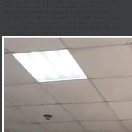
высокосортной хвойной древесины, качественные краски
либо блестки яркой цветовой гаммы.При правильном
уходе
шоу картина блестками
в течение долгих лет
сохраняет свой первоначальный вид. Клиенты арт-студии
могут рассчитывать на сжатые сроки выполнения работы,
высокий уровень сервиса, оперативную доставку. Звоните и
заказывайте, наши цены не кусаются;)