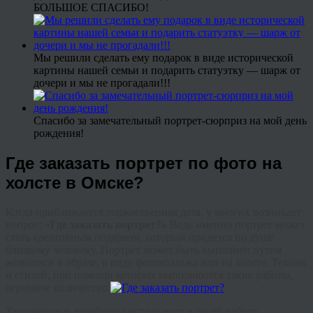
БОЛЬШОЕ СПАСИБО!
Мы решили сделать ему подарок в виде исторической
картины нашей семьи и подарить статуэтку — шарж от
дочери и мы не прогадали!!!
Спасибо за замечательный портрет-сюрприз на мой день
рождения!
Где заказать портрет по фото на
холсте в Омске?
Когда приближается торжественная дата, у многих возникает
вопрос: «
Где заказать портрет?»
Ведь именно портрет может
стать креативным подарком, который придется по душе
близкому человеку. Портрет может быть выполнен путем
живописи в образе, в виде
фотоколлажа
или на холсте. Техник
и стилей, при помощи которых выполняются такие работы,
огромное количество.
Художники и дизайнеры используют в своей работе