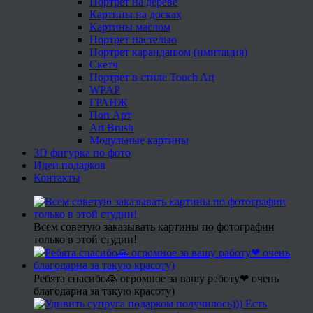
Портрет на дереве
Картины на досках
Картины маслом
Портрет пастелью
Портрет карандашом (имитация)
Скетч
Портрет в стиле Touch Art
WPAP
ГРАНЖ
Поп Арт
Art Brush
Модульные картины
3D фигурка по фото
Идеи подарков
Контакты
Всем советую заказывать картины по фотографии
только в этой студии!
Ребята спасибо🙏 огромное за вашу работу❤ очень
благодарна за такую красоту)