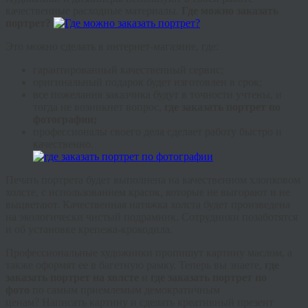
качественные расходные материалы.
Где можно заказать
портрет?
Это можно сделать в интернет-магазине, где:
гарантированный качественный сервис;
оригинальный подарок будет изготовлен в срок;
все пожелания заказчика будут в точности учтены, и
тогда не возникнет вопрос,
где заказать портрет по
фотографии;
профессионалы своего дела сделает работу быстро и
качественно.
Печать портрета будет выполнена на качественном хлопковом
холсте, с использованием красок, которые не выгорают и не
выцветают. Качественная натяжка холста будет произведена
на экологически чистый подрамник. Сотрудники позаботятся
и об установке крепежа-крокодила.
Профессиональные художники пропишут картину маслом, а
также оформят ее в багетную рамку. Теперь вы знаете,
г
де
заказать портрет на холсте
и
где заказать портрет по
фото
по самым приемлемым демократичным
ценам?
Написать картину и сделать креативный презент