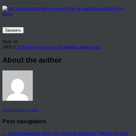
можно уже сегодня!
Заказать
Share This
Май
18
1869
0
Портрет на холсте
,
Цифровая живопись
About the author
View all articles by rauffri
Post navigation
←
Оригинальный Поп Арт ручной работы в Омске!
Радуем