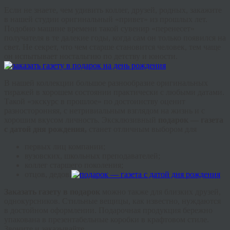
Если не знаете, чем удивить коллег, друзей, родных, закажите
в нашей студии оригинальный «привет» из прошлых лет.
Подобно машине времени такой сувенир «перенесет»
получателя в те далекие годы, когда сам он только появился на
свет. Не секрет, что чем старше становится человек, тем чаще
он испытывает ностальгию по детству и юности.
В нашей коллекции большое разнообразие оригинальных
тиражей в хорошем состоянии практически с любыми датами.
Такой «экскурс в прошлое» по достоинству оценит
разносторонняя, с нетривиальным взглядом на жизнь и с
хорошим вкусом личность. Эксклюзивный
подарок — газета
с датой дня рождения,
станет отличным выбором для
первых лиц компании;
вузовских, школьных преподавателей;
коллег старшего поколения;
отцов, дедов.
Заказать газету в
подаро
к
можно также для близких друзей,
однокурсников. Стильные вещицы, как известно, нуждаются
в достойном оформлении. Подарочная продукция бережно
упакована в презентабельные коробки в
крафтовом
стиле.
Звоните и заказывайте.