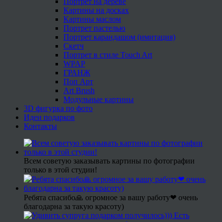
Портрет на дереве
Картины на досках
Картины маслом
Портрет пастелью
Портрет карандашом (имитация)
Скетч
Портрет в стиле Touch Art
WPAP
ГРАНЖ
Поп Арт
Art Brush
Модульные картины
3D фигурка по фото
Идеи подарков
Контакты
Всем советую заказывать картины по фотографии
только в этой студии!
Ребята спасибо🙏 огромное за вашу работу❤ очень
благодарна за такую красоту)