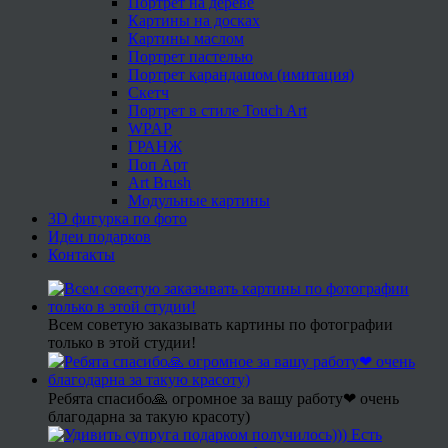
Портрет на дереве
Картины на досках
Картины маслом
Портрет пастелью
Портрет карандашом (имитация)
Скетч
Портрет в стиле Touch Art
WPAP
ГРАНЖ
Поп Арт
Art Brush
Модульные картины
3D фигурка по фото
Идеи подарков
Контакты
Всем советую заказывать картины по фотографии
только в этой студии!
Ребята спасибо🙏 огромное за вашу работу❤ очень
благодарна за такую красоту)