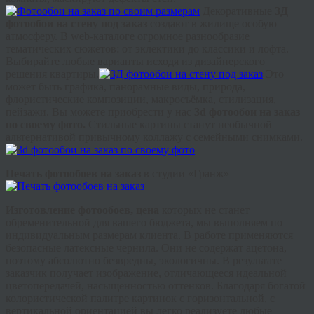
Декоративные
3Д
фотообои на стену под заказ
создают в жилище особую
атмосферу. В web-каталоге огромное разнообразие
тематических сюжетов: от эклектики до классики и лофта.
Выбирайте любые варианты исходя из дизайнерского
решения квартиры.
Это
может быть графика, панорамные виды, природа,
флористические композиции, макросъёмка, стилизация,
пейзажи. Вы можете приобрести у нас
3d фотообои на заказ
по своему фото.
Стильные картины станут необычной
альтернативой привычному коллажу с семейными снимками.
Печать фотообоев на заказ
в студии «Гранж»
Изготовление фотообоев, цена
которых не станет
обременительной для вашего бюджета, мы выполняем по
индивидуальным размерам клиента. В работе применяются
безопасные латексные чернила. Они не содержат ацетона,
поэтому абсолютно безвредны, экологичны. В результате
заказчик получает изображение, отличающееся идеальной
цветопередачей, насыщенностью оттенков. Благодаря богатой
колористической палитре картинок с горизонтальной, с
вертикальной ориентацией вы легко реализуете любые