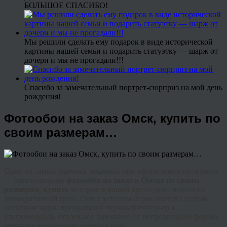
БОЛЬШОЕ СПАСИБО!
Мы решили сделать ему подарок в виде исторической
картины нашей семьи и подарить статуэтку — шарж от
дочери и мы не прогадали!!!
Спасибо за замечательный портрет-сюрприз на мой день
рождения!
Фотообои на заказ Омск, купить по
своим размерам…
Одно из самых удачных решений при оформлении интерьера
— оригинальные
фотообои на заказ в Омске по своим
размерам, купить
которые в нашей арт-студии можно по
демократичной цене. Они с успехом справляются с целым
спектром задач: превращают скучный интерьер в
ультрамодный, отвлекают внимание от неправильной формы
комнаты, маскируют дефекты стен.