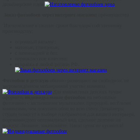
дизайнерские идеи.
Заказ фотообоев через интернет-магазин:
преимущества
Изготовление в сжатые сроки благодаря собственному
производству;
огромный каталог;
матовые, глянцевые;
с ламинацией и без;
первоклассное качество;
отправка в любой регион РФ.
Фотообои в детскую
обычно размещают на свободном, не
загромождённом меблировкой участке комнаты.
Для компактных детских лучше
оформить
индивидуальные фотообои
на небольшое
фотопанно с застывшими мультиками, природой, весёлыми
комиксами, чем покупать обои во всю стену. Дизайнеры
студии помогут в выборе изображения для вашего интерьера,
порекомендуют оптимальный вид, сделают деление на
полосы. Звоните, заказывайте. Наши цены не кусаются!