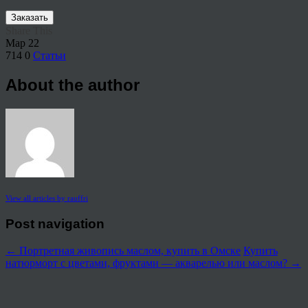
Заказать
Share This
Мар
22
714
0
Статьи
About the author
View all articles by rauffri
Post navigation
←
Портретная живопись маслом, купить в Омске
Купить
натюрморт с цветами, фруктами — акварелью или маслом?
→