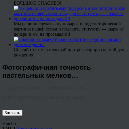
БОЛЬШОЕ СПАСИБО!
Мы решили сделать ему подарок в виде исторической
картины нашей семьи и подарить статуэтку — шарж от
дочери и мы не прогадали!!!
Спасибо за замечательный портрет-сюрприз на мой день
рождения!
Фотографичная точность
пастельных мелков…
Порадуйте близких настоящим подарком,
точная отрисовка пастельными мелками…
Заказать
Share This
Ноя
05
1241
0
Портрет пастелью