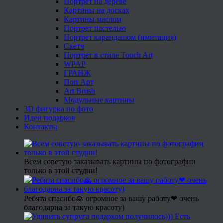
Портрет на дереве
Картины на досках
Картины маслом
Портрет пастелью
Портрет карандашом (имитация)
Скетч
Портрет в стиле Touch Art
WPAP
ГРАНЖ
Поп Арт
Art Brush
Модульные картины
3D фигурка по фото
Идеи подарков
Контакты
Всем советую заказывать картины по фотографии
только в этой студии!
Ребята спасибо🙏 огромное за вашу работу❤ очень
благодарна за такую красоту)