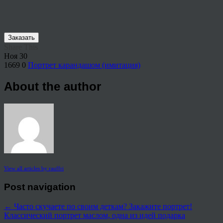
Заказать
Share This
Ноя
30
1669
0
Портрет карандашом (имитация)
About the author
View all articles by rauffri
Post navigation
←
Часто скучаете по своим деткам? Закажите портрет!
Классический портрет маслом, одна из идей подарка