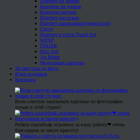
Портрет на дереве
Картины на досках
Картины маслом
Портрет пастелью
Портрет карандашом (имитация)
Скетч
Портрет в стиле Touch Art
WPAP
ГРАНЖ
Поп Арт
Art Brush
Модульные картины
3D фигурка по фото
Идеи подарков
Контакты
Всем советую заказывать картины по фотографии
только в этой студии!
Ребята спасибо🙏 огромное за вашу работу❤ очень
благодарна за такую красоту)