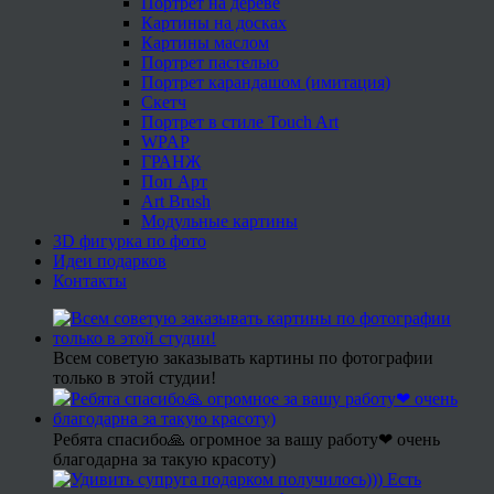
Портрет на дереве
Картины на досках
Картины маслом
Портрет пастелью
Портрет карандашом (имитация)
Скетч
Портрет в стиле Touch Art
WPAP
ГРАНЖ
Поп Арт
Art Brush
Модульные картины
3D фигурка по фото
Идеи подарков
Контакты
Всем советую заказывать картины по фотографии
только в этой студии!
Ребята спасибо🙏 огромное за вашу работу❤ очень
благодарна за такую красоту)