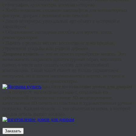
(этнография, архитектура, военная история)
• Хобби-моделизм: создание ландшафтов для миниатюрных
фигурок, диорам с техникой или пехотой
• Декор интерьера: уникальный арт-объект с историей и
характером
• Образование: наглядные пособия для музеев, школ,
реконструкторов
• Память о родных местах: воссоздание дома предков,
утраченной усадьбы или родной деревни
Диорама купить
— это не просто приобрести модель. Это
возможность сохранить архитектурный образ, воплотить
память о месте или создать основу для масштабной
композиции. Такой макет станет не только украшением
интерьера, но и тихим напоминанием о корнях, истории и
красоте повседневной архитектуры.
Закажите
изготовление домов для диорам
— и получите эксклюзивный макет, созданный по
трёхэтапной технологии: точное 3D-моделирование,
качественная 3D-печать из пластика и художественная ручная
покраска. Каждая модель — это объёмная история, в которой
каждая деталь дышит жизнью.
Заказать