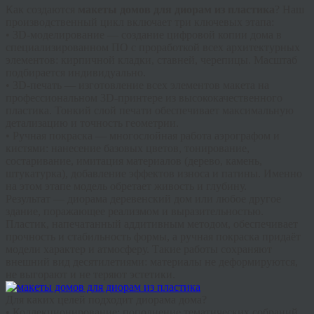
Как создаются
макеты домов для диорам из пластика
? Наш
производственный цикл включает три ключевых этапа:
•
3D-моделирование
— создание цифровой копии дома в
специализированном ПО с проработкой всех архитектурных
элементов: кирпичной кладки, ставней, черепицы. Масштаб
подбирается индивидуально.
•
3D-печать
— изготовление всех элементов макета на
профессиональном 3D-принтере из высококачественного
пластика. Тонкий слой печати обеспечивает максимальную
детализацию и точность геометрии.
•
Ручная покраска
— многослойная работа аэрографом и
кистями: нанесение базовых цветов, тонирование,
состаривание, имитация материалов (дерево, камень,
штукатурка), добавление эффектов износа и патины. Именно
на этом этапе модель обретает живость и глубину.
Результат —
диорама деревенский дом
или любое другое
здание, поражающее реализмом и выразительностью.
Пластик, напечатанный аддитивным методом, обеспечивает
прочность и стабильность формы, а ручная покраска придаёт
модели характер и атмосферу. Такие работы сохраняют
внешний вид десятилетиями: материалы не деформируются,
не выгорают и не теряют эстетики.
Для каких целей подходит
диорама дома
?
• Коллекционирование: пополнение тематических собраний