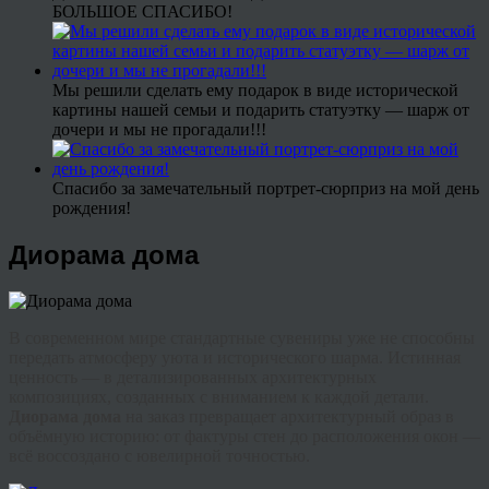
БОЛЬШОЕ СПАСИБО!
Мы решили сделать ему подарок в виде исторической
картины нашей семьи и подарить статуэтку — шарж от
дочери и мы не прогадали!!!
Спасибо за замечательный портрет-сюрприз на мой день
рождения!
Диорама дома
В современном мире стандартные сувениры уже не способны
передать атмосферу уюта и исторического шарма. Истинная
ценность — в детализированных архитектурных
композициях, созданных с вниманием к каждой детали.
Диорама дома
на заказ превращает архитектурный образ в
объёмную историю: от фактуры стен до расположения окон —
всё воссоздано с ювелирной точностью.