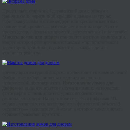
Представьте: старинный
деревенский дом
с резными
наличниками, черепичной крышей и дымом из трубы;
городская усадьба в стиле модерн или крестьянская изба с
соломенной кровлей — всё оживает в миниатюре. Это не
просто декор, а фрагмент времени, запечатлённый в масштабе.
Макеты домов для диорам
становятся центром композиции,
вокруг которой разворачивается целый мир: прилегающая
территория, тропинки, ограждения — каждая деталь
усиливает реализм.
Почему архитектурная диорама превосходит готовые модели?
Фабричные наборы лишены индивидуальности и
исторической достоверности.
Изготовление домов для
диорам
на заказ начинается с изучения ваших материалов:
фотографий здания, архитектурных особенностей,
региональных черт. На их основе создаётся цифровая 3D-
модель, которая затем воплощается в физический объект. В
результате — эксклюзивный макет, в котором каждая деталь
отражает реальный прототип.