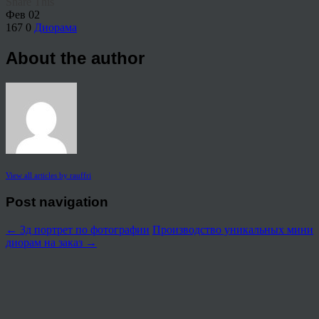
Share This
Фев
02
167
0
Диорама
About the author
View all articles by rauffri
Post navigation
←
3д портрет по фотографии
Производство уникальных мини
диорам на заказ
→